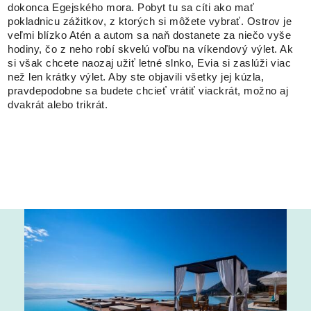
dokonca Egejského mora. Pobyt tu sa cíti ako mať
pokladnicu zážitkov, z ktorých si môžete vybrať. Ostrov je
veľmi blízko Atén a autom sa naň dostanete za niečo vyše
hodiny, čo z neho robí skvelú voľbu na víkendový výlet. Ak
si však chcete naozaj užiť letné slnko, Evia si zaslúži viac
než len krátky výlet. Aby ste objavili všetky jej kúzla,
pravdepodobne sa budete chcieť vrátiť viackrát, možno aj
dvakrát alebo trikrát.