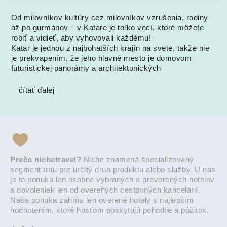
Od milovníkov kultúry cez milovníkov vzrušenia, rodiny
až po gurmánov – v Katare je toľko vecí, ktoré môžete
robiť a vidieť, aby vyhovovali každému!
Katar je jednou z najbohatších krajín na svete, takže nie
je prekvapením, že jeho hlavné mesto je domovom
futuristickej panorámy a architektonických
čítať ďalej
Prečo nichetravel?
Niche znamená špecializovaný
segment trhu pre určitý druh produktu alebo služby. U nás
je to ponuka len osobne vybraných a preverených hotelov
a dovoleniek len od overených cestovných kancelárií.
Naša ponuka zahŕňa len overené hotely s najlepším
hodnotením, ktoré hosťom poskytujú pohodlie a pôžitok.