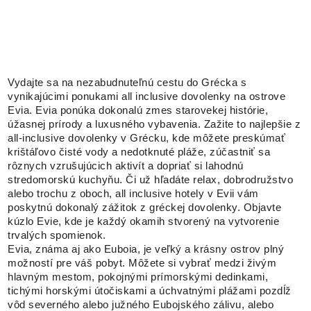
Vydajte sa na nezabudnuteľnú cestu do Grécka s
vynikajúcimi ponukami all inclusive dovolenky na ostrove
Evia. Evia ponúka dokonalú zmes starovekej histórie,
úžasnej prírody a luxusného vybavenia. Zažite to najlepšie z
all-inclusive dovolenky v Grécku, kde môžete preskúmať
krištáľovo čisté vody a nedotknuté pláže, zúčastniť sa
rôznych vzrušujúcich aktivít a dopriať si lahodnú
stredomorskú kuchyňu. Či už hľadáte relax, dobrodružstvo
alebo trochu z oboch, all inclusive hotely v Evii vám
poskytnú dokonalý zážitok z gréckej dovolenky. Objavte
kúzlo Evie, kde je každý okamih stvorený na vytvorenie
trvalých spomienok.
Evia, známa aj ako Euboia, je veľký a krásny ostrov plný
možností pre váš pobyt. Môžete si vybrať medzi živým
hlavným mestom, pokojnými prímorskými dedinkami,
tichými horskými útočiskami a úchvatnými plážami pozdĺž
vôd severného alebo južného Eubojského zálivu, alebo