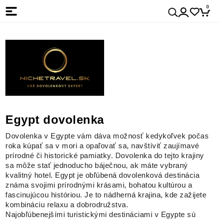
0
Egypt dovolenka
Dovolenka v Egypte vám dáva možnosť kedykoľvek počas
roka kúpať sa v mori a opaľovať sa, navštíviť zaujímavé
prírodné či historické pamiatky. Dovolenka do tejto krajiny
sa môže stať jednoducho báječnou, ak máte vybraný
kvalitný hotel. Egypt je obľúbená dovolenková destinácia
známa svojimi prírodnými krásami, bohatou kultúrou a
fascinujúcou históriou. Je to nádherná krajina, kde zažijete
kombináciu relaxu a dobrodružstva.
Najobľúbenejšími turistickými destináciami v Egypte sú