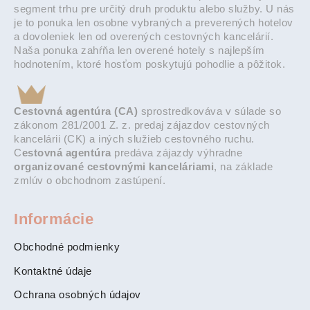
segment trhu pre určitý druh produktu alebo služby. U nás
je to ponuka len osobne vybraných a preverených hotelov
a dovoleniek len od overených cestovných kancelárií.
Naša ponuka zahŕňa len overené hotely s najlepším
hodnotením, ktoré hosťom poskytujú pohodlie a pôžitok.
Cestovná agentúra (CA)
sprostredkováva v súlade so
zákonom 281/2001 Z. z. predaj zájazdov cestovných
kancelárii (CK) a iných služieb cestovného ruchu.
C
estovná agentúra
predáva zájazdy výhradne
organizované cestovnými kanceláriami
, na základe
zmlúv o obchodnom zastúpení.
Informácie
Obchodné podmienky
Kontaktné údaje
Ochrana osobných údajov