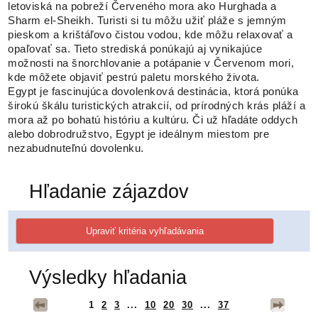
letoviská na pobreží Červeného mora ako Hurghada a
Sharm el-Sheikh. Turisti si tu môžu užiť pláže s jemným
pieskom a krištáľovo čistou vodou, kde môžu relaxovať a
opaľovať sa. Tieto strediská ponúkajú aj vynikajúce
možnosti na šnorchlovanie a potápanie v Červenom mori,
kde môžete objaviť pestrú paletu morského života.
Egypt je fascinujúca dovolenková destinácia, ktorá ponúka
širokú škálu turistických atrakcií, od prírodných krás pláží a
mora až po bohatú históriu a kultúru. Či už hľadáte oddych
alebo dobrodružstvo, Egypt je ideálnym miestom pre
nezabudnuteľnú dovolenku.