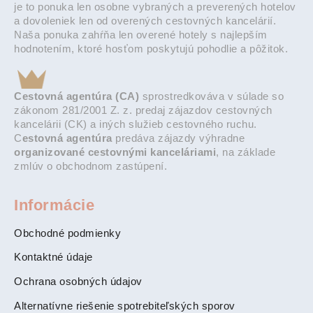
je to ponuka len osobne vybraných a preverených hotelov
a dovoleniek len od overených cestovných kancelárií.
Naša ponuka zahŕňa len overené hotely s najlepším
hodnotením, ktoré hosťom poskytujú pohodlie a pôžitok.
Cestovná agentúra (CA)
sprostredkováva v súlade so
zákonom 281/2001 Z. z. predaj zájazdov cestovných
kancelárii (CK) a iných služieb cestovného ruchu.
C
estovná agentúra
predáva zájazdy výhradne
organizované cestovnými kanceláriami
, na základe
zmlúv o obchodnom zastúpení.
Informácie
Obchodné podmienky
Kontaktné údaje
Ochrana osobných údajov
Alternatívne riešenie spotrebiteľských sporov