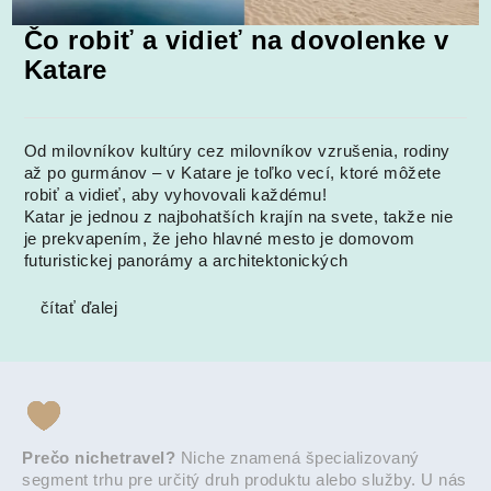
Čo robiť a vidieť na dovolenke v
Katare
Od milovníkov kultúry cez milovníkov vzrušenia, rodiny
až po gurmánov – v Katare je toľko vecí, ktoré môžete
robiť a vidieť, aby vyhovovali každému!
Katar je jednou z najbohatších krajín na svete, takže nie
je prekvapením, že jeho hlavné mesto je domovom
futuristickej panorámy a architektonických
čítať ďalej
Prečo nichetravel?
Niche znamená špecializovaný
segment trhu pre určitý druh produktu alebo služby. U nás