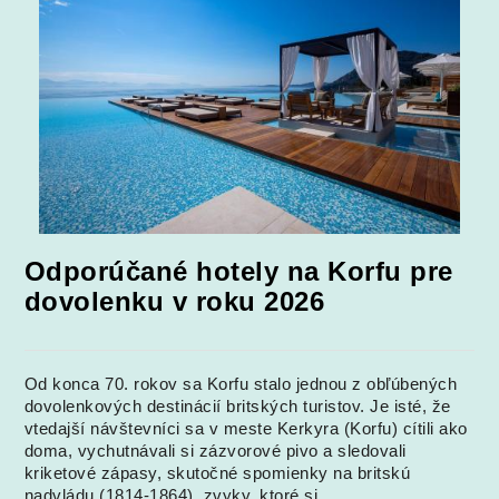
Odporúčané hotely na Korfu pre
dovolenku v roku 2026
Od konca 70. rokov sa Korfu stalo jednou z obľúbených
dovolenkových destinácií britských turistov. Je isté, že
vtedajší návštevníci sa v meste Kerkyra (Korfu) cítili ako
doma, vychutnávali si zázvorové pivo a sledovali
kriketové zápasy, skutočné spomienky na britskú
nadvládu (1814-1864), zvyky, ktoré si