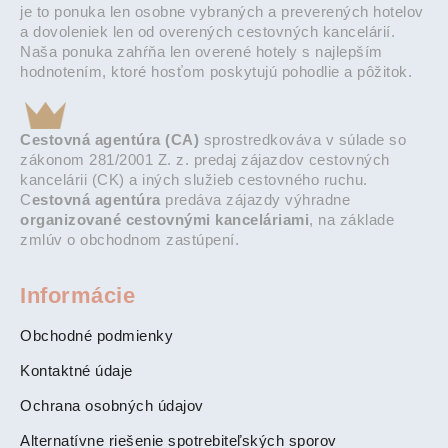
je to ponuka len osobne vybraných a preverených hotelov
a dovoleniek len od overených cestovných kancelárií.
Naša ponuka zahŕňa len overené hotely s najlepším
hodnotením, ktoré hosťom poskytujú pohodlie a pôžitok.
Cestovná agentúra (CA)
sprostredkováva v súlade so
zákonom 281/2001 Z. z. predaj zájazdov cestovných
kancelárii (CK) a iných služieb cestovného ruchu.
C
estovná agentúra
predáva zájazdy výhradne
organizované cestovnými kanceláriami
, na základe
zmlúv o obchodnom zastúpení.
Informácie
Obchodné podmienky
Kontaktné údaje
Ochrana osobných údajov
Alternatívne riešenie spotrebiteľských sporov