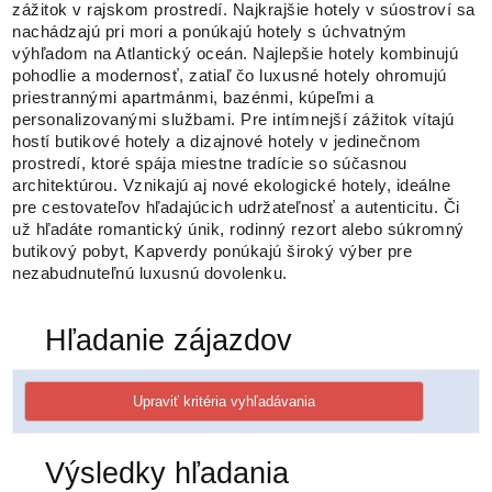
zážitok v rajskom prostredí. Najkrajšie hotely v súostroví sa
nachádzajú pri mori a ponúkajú hotely s úchvatným
výhľadom na Atlantický oceán. Najlepšie hotely kombinujú
pohodlie a modernosť, zatiaľ čo luxusné hotely ohromujú
priestrannými apartmánmi, bazénmi, kúpeľmi a
personalizovanými službami. Pre intímnejší zážitok vítajú
hostí butikové hotely a dizajnové hotely v jedinečnom
prostredí, ktoré spája miestne tradície so súčasnou
architektúrou. Vznikajú aj nové ekologické hotely, ideálne
pre cestovateľov hľadajúcich udržateľnosť a autenticitu. Či
už hľadáte romantický únik, rodinný rezort alebo súkromný
butikový pobyt, Kapverdy ponúkajú široký výber pre
nezabudnuteľnú luxusnú dovolenku.