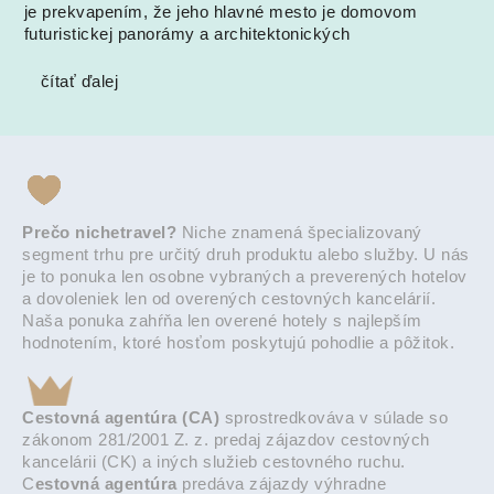
je prekvapením, že jeho hlavné mesto je domovom
futuristickej panorámy a architektonických
čítať ďalej
Prečo nichetravel?
Niche znamená špecializovaný
segment trhu pre určitý druh produktu alebo služby. U nás
je to ponuka len osobne vybraných a preverených hotelov
a dovoleniek len od overených cestovných kancelárií.
Naša ponuka zahŕňa len overené hotely s najlepším
hodnotením, ktoré hosťom poskytujú pohodlie a pôžitok.
Cestovná agentúra (CA)
sprostredkováva v súlade so
zákonom 281/2001 Z. z. predaj zájazdov cestovných
kancelárii (CK) a iných služieb cestovného ruchu.
C
estovná agentúra
predáva zájazdy výhradne