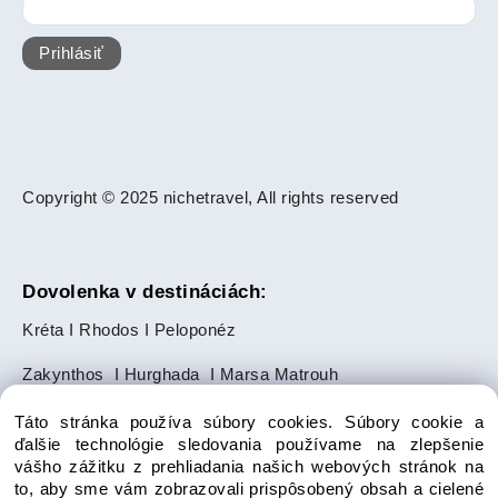
Prihlásiť
Copyright © 2025 nichetravel, All rights reserved
Dovolenka v destináciách:
Kréta
I
Rhodos
I
Peloponéz
Zakynthos
I
Hurghada
I
Marsa Matrouh
Slnečné pobrežie
I
Zlaté Piesky
Táto stránka používa súbory cookies. Súbory cookie a
ďalšie technológie sledovania používame na zlepšenie
Makarská riviéra
I
Ayia Napa
I
Paphos
vášho zážitku z prehliadania našich webových stránok na
to, aby sme vám zobrazovali prispôsobený obsah a cielené
Salalah
I
Punta Cana