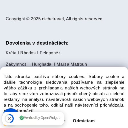
Copyright © 2025 nichetravel, All rights reserved
Dovolenka v destináciách:
Kréta
I
Rhodos
I
Peloponéz
Zakynthos
I
Hurghada
I
Marsa Matrouh
Slnečné pobrežie
I
Zlaté Piesky
Táto stránka používa súbory cookies. Súbory cookie a
ďalšie technológie sledovania používame na zlepšenie
Makarská riviéra
I
Ayia Napa
I
Paphos
vášho zážitku z prehliadania našich webových stránok na
to, aby sme vám zobrazovali prispôsobený obsah a cielené
Salalah
I
Punta Cana
reklamy, na analýzu návštevnosti našich webových stránok
a na pochopenie toho, odkiaľ naši návštevníci prichádzajú.
Bodrum
I
Side
I
Alanya
I
Avsallar
Viac informácií
Súhlasím
Nastavenie
Odmietam
Vytvorené systémom ClickEshop.sk