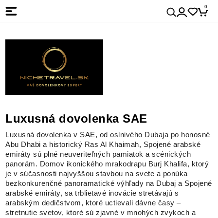
0
Luxusná dovolenka SAE
Luxusná dovolenka v SAE, od oslnivého Dubaja po honosné
Abu Dhabi a historický Ras Al Khaimah, Spojené arabské
emiráty sú plné neuveriteľných pamiatok a scénických
panorám. Domov ikonického mrakodrapu Burj Khalifa, ktorý
je v súčasnosti najvyššou stavbou na svete a ponúka
bezkonkurenčné panoramatické výhľady na Dubaj a Spojené
arabské emiráty, sa trblietavé inovácie stretávajú s
arabským dedičstvom, ktoré uctievali dávne časy –
stretnutie svetov, ktoré sú zjavné v mnohých zvykoch a