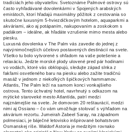
tradíciách jeho obyvateľov. Svetoznáme Palmové ostrovy sú
často vyhľadávané dovolenkármi v Spojených arabských
emirátoch, ktorí hľadajú maximálny pôžitok z cestovania so
skutočne luxusným 5-hviezdičkovým hotelom, aquaparkmi a
akváriami, ako aj potápaním, nakupovaním a zoskokom s
padákom – ideálne, ak hľadáte vzrušenie mimo mesta alebo
piesku.
Luxusná dovolenka v The Palm vás zavedie do jednej z
najvýnimočnejších účelovo postavených destinácií na svete.
Všetko tu bolo vytvorené s ohľadom na vaše potešenie a
relaxáciu. Jedzte morské plody ulovené pred pár hodinami
vo vodách, ktoré vás obklopujú, sledujte západ slnka z
fakľami osvetleného baru na piesku alebo zažite tradičnú
masáž v jednom z niekoľkých špičkových hammamov.
Atlantis, The Palm leží na samom konci vonkajšieho
ostrova. Tento úchvatný hotel, navrhnutý s odkazom na
mýtické staroveké mesto Atlantída, patrí medzi
najznámejšie na svete. Je domovom 20 reštaurácií, medzi
nimi aj Ossiano – čo vám umožňuje stolovať s výhľadom na
akvárium rezortu. Jumeirah Zabeel Saray, na západnom
polmesiaci, je báječné letovisko inšpirované bohatstvom
Osmanskej ríše. Waldorf Astoria je medzitým rovnako