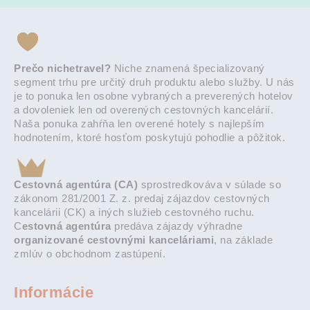
Prečo nichetravel?
Niche znamená špecializovaný
segment trhu pre určitý druh produktu alebo služby. U nás
je to ponuka len osobne vybraných a preverených hotelov
a dovoleniek len od overených cestovných kancelárií.
Naša ponuka zahŕňa len overené hotely s najlepším
hodnotením, ktoré hosťom poskytujú pohodlie a pôžitok.
Cestovná agentúra (CA)
sprostredkováva v súlade so
zákonom 281/2001 Z. z. predaj zájazdov cestovných
kancelárii (CK) a iných služieb cestovného ruchu.
C
estovná agentúra
predáva zájazdy výhradne
organizované cestovnými kanceláriami
, na základe
zmlúv o obchodnom zastúpení.
Informácie