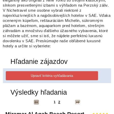
elegantný ako originál z New Yorku so svojimi klasickými,
slnkom presvetlenými izbami s výhľadom na Perzský záliv.
V Nichetravel sme osobne vybrali niektoré z
najexkluzívnejších a najpôsobivejších hotelov v SAE. Vďaka
oceneným kúpeľom, reštauráciám Michelin, súkromným
plážam a bazénom, aquaparkom pred hotelom, strešným
záhradám a množstvu ďalšieho úžasného vybavenia, ktoré
si môžete užiť, sme si istí, že nájdete perfektnú luxusnú
dovolenku v SAE. Preskúmajte naše obľúbené luxusné
hotely a určite si vyberiete: