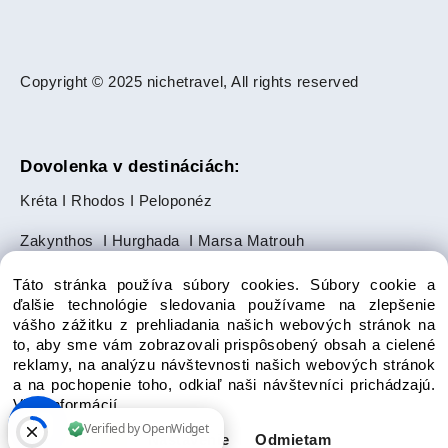
Copyright © 2025 nichetravel, All rights reserved
Dovolenka v destináciách:
Kréta
I
Rhodos
I
Peloponéz
Zakynthos
I
Hurghada
I
Marsa Matrouh
Slnečné pobrežie
I
Zlaté Piesky
Táto stránka používa súbory cookies. Súbory cookie a
ďalšie technológie sledovania používame na zlepšenie
Makarská riviéra
I
Ayia Napa
I
Paphos
vášho zážitku z prehliadania našich webových stránok na
to, aby sme vám zobrazovali prispôsobený obsah a cielené
Salalah
I
Punta Cana
reklamy, na analýzu návštevnosti našich webových stránok
a na pochopenie toho, odkiaľ naši návštevníci prichádzajú.
Bodrum
I
Side
I
Alanya
I
Avsallar
Viac informácií
Súhlasím
Nastavenie
Odmietam