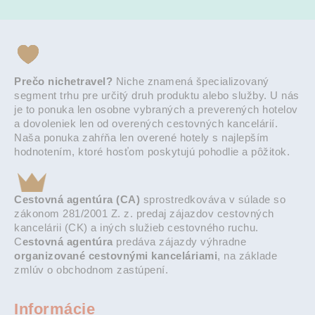
Prečo nichetravel?
Niche znamená špecializovaný
segment trhu pre určitý druh produktu alebo služby. U nás
je to ponuka len osobne vybraných a preverených hotelov
a dovoleniek len od overených cestovných kancelárií.
Naša ponuka zahŕňa len overené hotely s najlepším
hodnotením, ktoré hosťom poskytujú pohodlie a pôžitok.
Cestovná agentúra (CA)
sprostredkováva v súlade so
zákonom 281/2001 Z. z. predaj zájazdov cestovných
kancelárii (CK) a iných služieb cestovného ruchu.
C
estovná agentúra
predáva zájazdy výhradne
organizované cestovnými kanceláriami
, na základe
zmlúv o obchodnom zastúpení.
Informácie