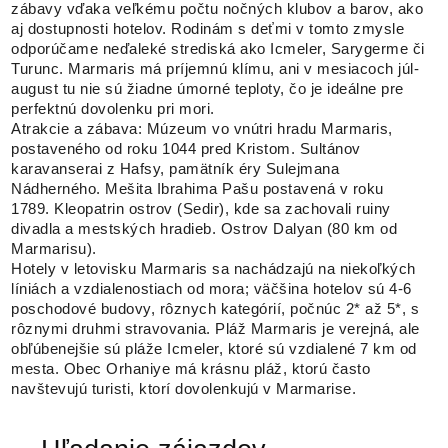
zábavy vďaka veľkému počtu nočných klubov a barov, ako
aj dostupnosti hotelov. Rodinám s deťmi v tomto zmysle
odporúčame neďaleké strediská ako Icmeler, Sarygerme či
Turunc. Marmaris má príjemnú klímu, ani v mesiacoch júl-
august tu nie sú žiadne úmorné teploty, čo je ideálne pre
perfektnú dovolenku pri mori.
Atrakcie a zábava: Múzeum vo vnútri hradu Marmaris,
postaveného od roku 1044 pred Kristom. Sultánov
karavanserai z Hafsy, pamätník éry Sulejmana
Nádherného. Mešita Ibrahima Pašu postavená v roku
1789. Kleopatrin ostrov (Sedir), kde sa zachovali ruiny
divadla a mestských hradieb. Ostrov Dalyan (80 km od
Marmarisu).
Hotely v letovisku Marmaris sa nachádzajú na niekoľkých
líniách a vzdialenostiach od mora; väčšina hotelov sú 4-6
poschodové budovy, rôznych kategórií, počnúc 2* až 5*, s
rôznymi druhmi stravovania. Pláž Marmaris je verejná, ale
obľúbenejšie sú pláže Icmeler, ktoré sú vzdialené 7 km od
mesta. Obec Orhaniye má krásnu pláž, ktorú často
navštevujú turisti, ktorí dovolenkujú v Marmarise.