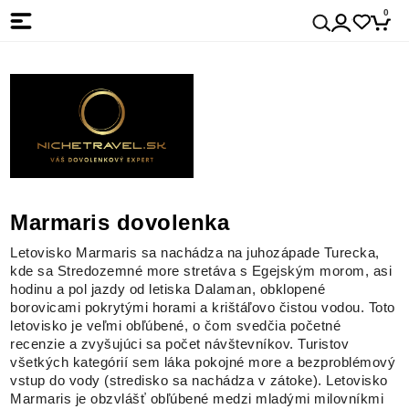
0
Marmaris dovolenka
Letovisko Marmaris sa nachádza na juhozápade Turecka,
kde sa Stredozemné more stretáva s Egejským morom, asi
hodinu a pol jazdy od letiska Dalaman, obklopené
borovicami pokrytými horami a krištáľovo čistou vodou. Toto
letovisko je veľmi obľúbené, o čom svedčia početné
recenzie a zvyšujúci sa počet návštevníkov. Turistov
všetkých kategórií sem láka pokojné more a bezproblémový
vstup do vody (stredisko sa nachádza v zátoke). Letovisko
Marmaris je obzvlášť obľúbené medzi mladými milovníkmi