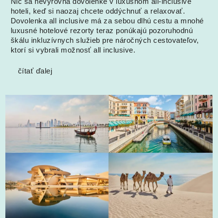
Nič sa nevyrovná dovolenke v luxusnom all-inclusive
hoteli, keď si naozaj chcete oddýchnuť a relaxovať.
Dovolenka all inclusive má za sebou dlhú cestu a mnohé
luxusné hotelové rezorty teraz ponúkajú pozoruhodnú
škálu inkluzívnych služieb pre náročných cestovateľov,
ktorí si vybrali možnosť all inclusive.
čítať ďalej