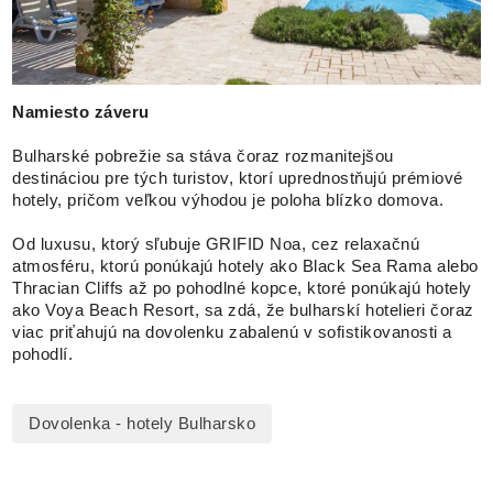
Namiesto záveru
Bulharské pobrežie sa stáva čoraz rozmanitejšou
destináciou pre tých turistov, ktorí uprednostňujú prémiové
hotely, pričom veľkou výhodou je poloha blízko domova.
Od luxusu, ktorý sľubuje GRIFID Noa, cez relaxačnú
atmosféru, ktorú ponúkajú hotely ako Black Sea Rama alebo
Thracian Cliffs až po pohodlné kopce, ktoré ponúkajú hotely
ako Voya Beach Resort, sa zdá, že bulharskí hotelieri čoraz
viac priťahujú na dovolenku zabalenú v sofistikovanosti a
pohodlí.
Dovolenka - hotely Bulharsko