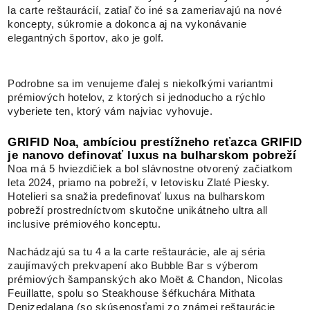
la carte reštaurácií, zatiaľ čo iné sa zameriavajú na nové
koncepty, súkromie a dokonca aj na vykonávanie
elegantných športov, ako je golf.
Podrobne sa im venujeme ďalej s niekoľkými variantmi
prémiových hotelov, z ktorých si jednoducho a rýchlo
vyberiete ten, ktorý vám najviac vyhovuje.
GRIFID Noa, ambíciou prestížneho reťazca GRIFID
je nanovo definovať luxus na bulharskom pobreží
Noa má 5 hviezdičiek a bol slávnostne otvorený začiatkom
leta 2024, priamo na pobreží, v letovisku Zlaté Piesky.
Hotelieri sa snažia predefinovať luxus na bulharskom
pobreží prostredníctvom skutočne unikátneho ultra all
inclusive prémiového konceptu.
Nachádzajú sa tu 4 a la carte reštaurácie, ale aj séria
zaujímavých prekvapení ako Bubble Bar s výberom
prémiových šampanských ako Moët & Chandon, Nicolas
Feuillatte, spolu so Steakhouse šéfkuchára Mithata
Denizedalana (so skúsenosťami zo známej reštaurácie