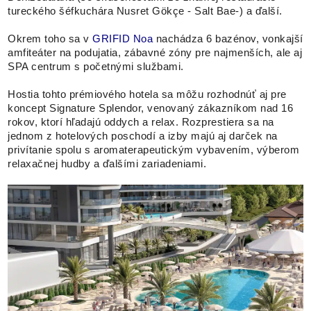
tureckého šéfkuchára Nusret Gökçe - Salt Bae-) a ďalší.
Okrem toho sa v
GRIFID Noa
nachádza 6 bazénov, vonkajší
amfiteáter na podujatia, zábavné zóny pre najmenších, ale aj
SPA centrum s početnými službami.
Hostia tohto prémiového hotela sa môžu rozhodnúť aj pre
koncept Signature Splendor, venovaný zákazníkom nad 16
rokov, ktorí hľadajú oddych a relax. Rozprestiera sa na
jednom z hotelových poschodí a izby majú aj darček na
privítanie spolu s aromaterapeutickým vybavením, výberom
relaxačnej hudby a ďalšími zariadeniami.