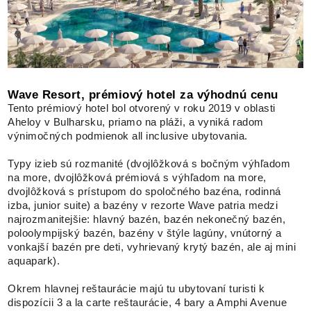
Wave Resort, prémiový hotel za výhodnú cenu
Tento prémiový hotel bol otvorený v roku 2019 v oblasti
Aheloy v Bulharsku, priamo na pláži, a vyniká radom
výnimočných podmienok all inclusive ubytovania.
Typy izieb sú rozmanité (dvojlôžková s bočným výhľadom
na more, dvojlôžková prémiová s výhľadom na more,
dvojlôžková s prístupom do spoločného bazéna, rodinná
izba, junior suite) a bazény v rezorte Wave patria medzi
najrozmanitejšie: hlavný bazén, bazén nekonečný bazén,
poloolympijský bazén, bazény v štýle lagúny, vnútorný a
vonkajší bazén pre deti, vyhrievaný krytý bazén, ale aj mini
aquapark).
Okrem hlavnej reštaurácie majú tu ubytovaní turisti k
dispozícii 3 a la carte reštaurácie, 4 bary a Amphi Avenue