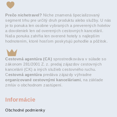
Prečo nichetravel?
Niche znamená špecializovaný
segment trhu pre určitý druh produktu alebo služby. U nás
je to ponuka len osobne vybraných a preverených hotelov
a dovoleniek len od overených cestovných kancelárií.
Naša ponuka zahŕňa len overené hotely s najlepším
hodnotením, ktoré hosťom poskytujú pohodlie a pôžitok.
Cestovná agentúra (CA)
sprostredkováva v súlade so
zákonom 281/2001 Z. z. predaj zájazdov cestovných
kancelárii (CK) a iných služieb cestovného ruchu.
C
estovná agentúra
predáva zájazdy výhradne
organizované cestovnými kanceláriami
, na základe
zmlúv o obchodnom zastúpení.
Informácie
Obchodné podmienky