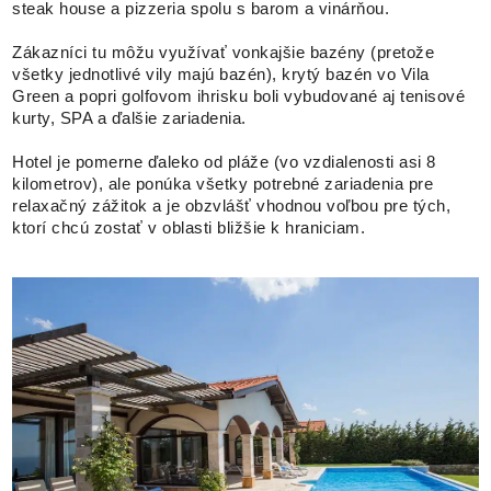
steak house a pizzeria spolu s barom a vinárňou.
Zákazníci tu môžu využívať vonkajšie bazény (pretože
všetky jednotlivé vily majú bazén), krytý bazén vo Vila
Green a popri golfovom ihrisku boli vybudované aj tenisové
kurty, SPA a ďalšie zariadenia.
Hotel je pomerne ďaleko od pláže (vo vzdialenosti asi 8
kilometrov), ale ponúka všetky potrebné zariadenia pre
relaxačný zážitok a je obzvlášť vhodnou voľbou pre tých,
ktorí chcú zostať v oblasti bližšie k hraniciam.