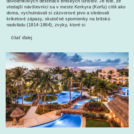
dovolenkových destinácií britských turistov. Je isté, že
vtedajší návštevníci sa v meste Kerkyra (Korfu) cítili ako
doma, vychutnávali si zázvorové pivo a sledovali
kriketové zápasy, skutočné spomienky na britskú
nadvládu (1814-1864), zvyky, ktoré si
čítať ďalej