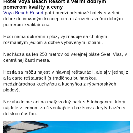
Hotel Voya Beach Resort s veľmi dobrým
pomerom kvality a ceny
Voya Beach Resort
patrí medzi prémiové hotely s veľmi
dobre definovaným konceptom a zároveň s veľmi dobrým
pomerom kvalita/cena.
Hoci nemá súkromnú pláž, vyznačuje sa chutným,
rozmanitým jedlom a dobre vybavenými izbami.
Nachádza sa len 250 metrov od verejnej pláže Sveti Vlas, v
centrálnej časti mesta.
Hostia sa môžu najesť v hlavnej reštaurácii, ale aj v jednej z
a la carte reštaurácií (s tradičnou bulharskou,
medzinárodnou kuchyňou a kuchyňou z rýb/morských
plodov).
Nezabudnime ani na malý vodný park s 5 toboganmi, ktorý
nájdete v jednom zo 4 vonkajších bazénov a krytý bazén s
detskou časťou.