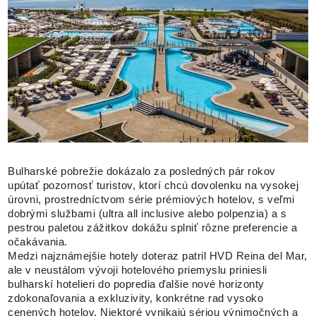
Bulharské pobrežie dokázalo za posledných pár rokov
upútať pozornosť turistov, ktorí chcú dovolenku na vysokej
úrovni, prostredníctvom série prémiových hotelov, s veľmi
dobrými službami (ultra all inclusive alebo polpenzia) a s
pestrou paletou zážitkov dokážu splniť rôzne preferencie a
očakávania.
Medzi najznámejšie hotely doteraz patril HVD Reina del Mar,
ale v neustálom vývoji hotelového priemyslu priniesli
bulharskí hotelieri do popredia ďalšie nové horizonty
zdokonaľovania a exkluzivity, konkrétne rad vysoko
cenených hotelov. Niektoré vynikajú sériou výnimočných a