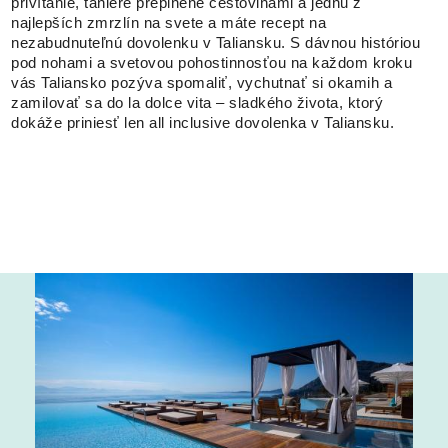
privítanie, taniere preplnené cestovinami a jednu z
najlepších zmrzlín na svete a máte recept na
nezabudnuteľnú dovolenku v Taliansku. S dávnou históriou
pod nohami a svetovou pohostinnosťou na každom kroku
vás Taliansko pozýva spomaliť, vychutnať si okamih a
zamilovať sa do la dolce vita – sladkého života, ktorý
dokáže priniesť len all inclusive dovolenka v Taliansku.