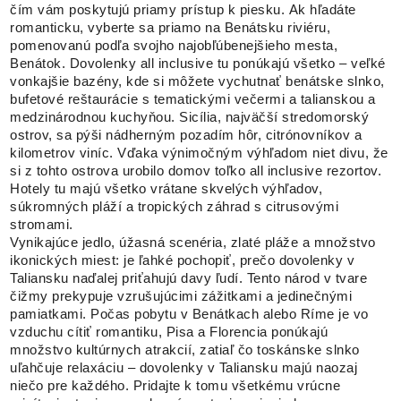
čím vám poskytujú priamy prístup k piesku. Ak hľadáte
romanticku, vyberte sa priamo na Benátsku riviéru,
pomenovanú podľa svojho najobľúbenejšieho mesta,
Benátok. Dovolenky all inclusive tu ponúkajú všetko – veľké
vonkajšie bazény, kde si môžete vychutnať benátske slnko,
bufetové reštaurácie s tematickými večermi a talianskou a
medzinárodnou kuchyňou. Sicília, najväčší stredomorský
ostrov, sa pýši nádherným pozadím hôr, citrónovníkov a
kilometrov viníc. Vďaka výnimočným výhľadom niet divu, že
si z tohto ostrova urobilo domov toľko all inclusive rezortov.
Hotely tu majú všetko vrátane skvelých výhľadov,
súkromných pláží a tropických záhrad s citrusovými
stromami.
Vynikajúce jedlo, úžasná scenéria, zlaté pláže a množstvo
ikonických miest: je ľahké pochopiť, prečo dovolenky v
Taliansku naďalej priťahujú davy ľudí. Tento národ v tvare
čižmy prekypuje vzrušujúcimi zážitkami a jedinečnými
pamiatkami. Počas pobytu v Benátkach alebo Ríme je vo
vzduchu cítiť romantiku, Pisa a Florencia ponúkajú
množstvo kultúrnych atrakcií, zatiaľ čo toskánske slnko
uľahčuje relaxáciu – dovolenky v Taliansku majú naozaj
niečo pre každého. Pridajte k tomu všetkému vrúcne