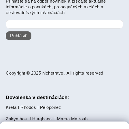
Prihláste sa na odber noviniek a získajte aktuálne
informácie o ponukách, propagačných akciách a
cestovateľských inšpiráciách!
Prihlásiť
Copyright © 2025 nichetravel, All rights reserved
Dovolenka v destináciách:
Kréta
I
Rhodos
I
Peloponéz
Zakynthos
I
Hurghada
I
Marsa Matrouh
Slnečné pobrežie
I
Zlaté Piesky