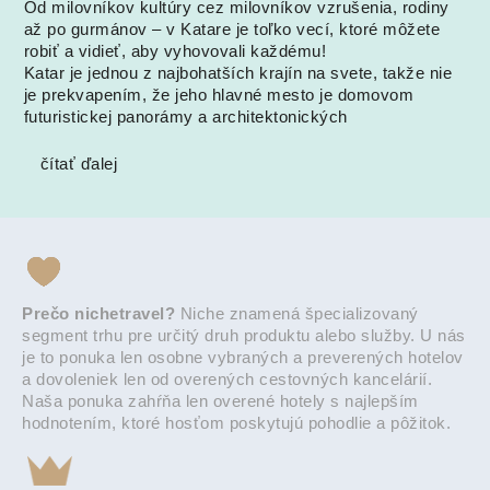
Od milovníkov kultúry cez milovníkov vzrušenia, rodiny
až po gurmánov – v Katare je toľko vecí, ktoré môžete
robiť a vidieť, aby vyhovovali každému!
Katar je jednou z najbohatších krajín na svete, takže nie
je prekvapením, že jeho hlavné mesto je domovom
futuristickej panorámy a architektonických
čítať ďalej
Prečo nichetravel?
Niche znamená špecializovaný
segment trhu pre určitý druh produktu alebo služby. U nás
je to ponuka len osobne vybraných a preverených hotelov
a dovoleniek len od overených cestovných kancelárií.
Naša ponuka zahŕňa len overené hotely s najlepším
hodnotením, ktoré hosťom poskytujú pohodlie a pôžitok.