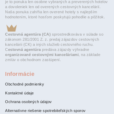
je to ponuka len osobne vybraných a preverených hotelov
a dovoleniek len od overených cestovných kancelárií.
Naša ponuka zahŕňa len overené hotely s najlepším
hodnotením, ktoré hosťom poskytujú pohodlie a pôžitok.
Cestovná agentúra (CA)
sprostredkováva v súlade so
zákonom 281/2001 Z. z. predaj zájazdov cestovných
kancelárii (CK) a iných služieb cestovného ruchu.
C
estovná agentúra
predáva zájazdy výhradne
organizované cestovnými kanceláriami
, na základe
zmlúv o obchodnom zastúpení.
Informácie
Obchodné podmienky
Kontaktné údaje
Ochrana osobných údajov
Alternatívne riešenie spotrebiteľských sporov