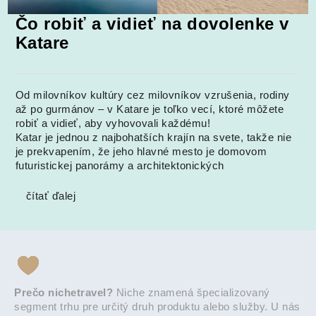
Čo robiť a vidieť na dovolenke v
Katare
Od milovníkov kultúry cez milovníkov vzrušenia, rodiny
až po gurmánov – v Katare je toľko vecí, ktoré môžete
robiť a vidieť, aby vyhovovali každému!
Katar je jednou z najbohatších krajín na svete, takže nie
je prekvapením, že jeho hlavné mesto je domovom
futuristickej panorámy a architektonických
čítať ďalej
Prečo nichetravel?
Niche znamená špecializovaný
segment trhu pre určitý druh produktu alebo služby. U nás