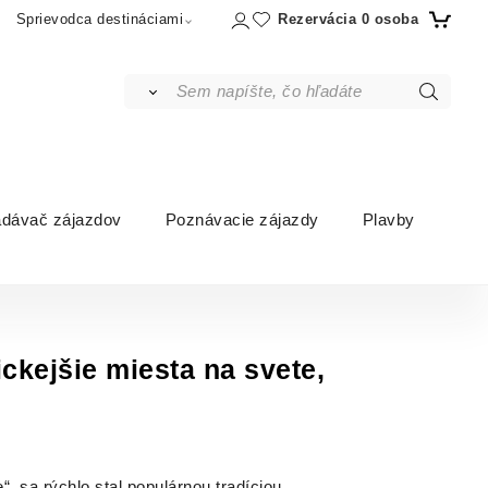
Rezervácia
0
osoba
Sprievodca destináciami
adávač zájazdov
Poznávacie zájazdy
Plavby
ckejšie miesta na svete,
 sa rýchlo stal populárnou tradíciou