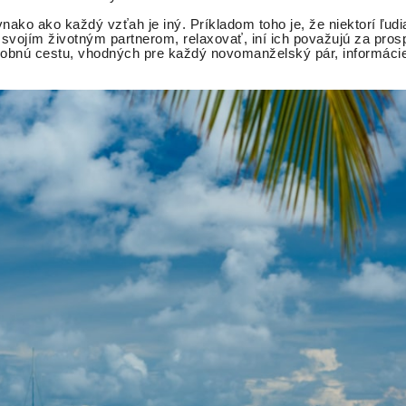
vnako ako každý vzťah je iný. Príkladom toho je, že niektorí ľu
svojím životným partnerom, relaxovať, iní ich považujú za pros
bnú cestu, vhodných pre každý novomanželský pár, informácie 