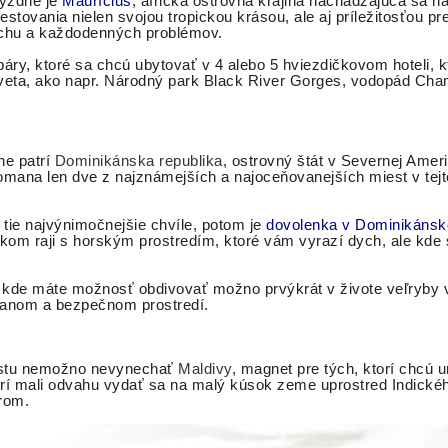
týždne je
Maurícius
, africká ostrovná krajina nachádzajúca sa 
ovania nielen svojou tropickou krásou, ale aj príležitosťou pre
chu a každodenných problémov.
áry, ktoré sa chcú ubytovať v 4 alebo 5 hviezdičkovom hoteli, 
ií sveta, ako napr. Národný park Black River Gorges, vodopád Ch
ne patrí
Dominikánska republika
, ostrovný štát v Severnej Amer
ana len dve z najznámejších a najoceňovanejších miest v tejto
 tie najvýnimočnejšie chvíle, potom je
dovolenka v Dominikánske
kom raji s horským prostredím, ktoré vám vyrazí dych, ale kde 
, kde máte možnosť obdivovať možno prvýkrát v živote veľryby 
vanom a bezpečnom prostredí.
cestu nemožno nevynechať
Maldivy
, magnet pre tých, ktorí chcú 
ktorí mali odvahu vydať sa na malý kúsok zeme uprostred Indickéh
orom.