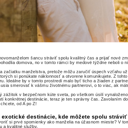
vomanželom šancu stráviť spolu kvalitný čas a prijať nové zme
 z pohodlia domova, no v tomto rámci by medové týždne neboli o 
a začiatku manželstva, pretože môžu zaručiť úspech vzťahu už 
ktorých si ponúkate náklonnosť a otvorene komunikujete. Z toht
áru. Ideálne by v tomto prostredí malo byť ticho a žiaden z part
sia smerovať k vášmu životnému partnerovi, o to viac, ak mát
jný zážitok v bezpečnom kúte sveta, po všetkom úsilí vynaloženo
tí konkrétnej destinácie, teraz je ten správny čas. Zavolaním d
 chcete, od A po Z!
exotické destinácie, kde môžete spolu stráviť 
tvoriť si prvé spomienky ako manželia na úžasnom mieste? V to
nu a kvalitné služby.