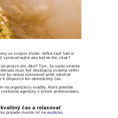
ny vo svojom živote. Veľká časť ľudí si
nič výnimočnejšie ako bežné dni, však?
od prvých dní. Ako? Tým, že spolu strávite
o dôvodu musí byť destinácia zvolená veľmi
nerov by nemal vykonávať príliš náročné
e k dispozícii len obmedzený čas.
m na organizáciu svadby, ktorá potešila
o cestovnej agentúry s tímom profesionálov,
kvalitný čas a relaxovať
mto prípade musíte ísť na
exotickú