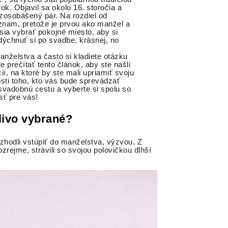
ok. Objavil sa okolo 16. storočia a
 zosobášený pár. Na rozdiel od
znam, pretože je prvou ako manžel a
ia vybrať pokojné miesto, aby si
ýchnuť si po svadbe, krásnej, no
manželstva a často si kladiete otázku
 prečítať tento článok, aby ste našli
í, na ktoré by ste mali upriamiť svoju
osti toho, kto vás bude sprevádzať
a svadobnú cestu a vyberte si spolu so
sť pre vás!
livo vybrané?
zhodli vstúpiť do manželstva, výzvou. Z
ozrejme, strávili so svojou polovičkou dlhší