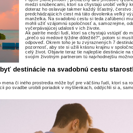
medzi snúbencami, ktorí sa chystajú urobiť veľký kr
doteraz ho oslavuje takmer každý šťastný, čerstvo
predchádzajúcich ciest má táto dovolenka veľký vý
manželka. Na svadobnú cestu si teda zaľúbenci mus
mohli užiť vzájomnú spoločnosť a, samozrejme, odd
vyčerpávajúcej udalosti v ich živote.
Ak patríte medzi ľudí, ktorí sa chystajú vstúpiť do 
„prečo sú medové týždne dôležité?“, potom si musíte
odpoveď. Okrem toho je tu zvýraznených 7 destináci
pozornosť, aby ste si užili krásnu krajinu v spoločn
celý život. Objavte teraz tie najlepšie destinácie n
svojím životným partnerom tú najvhodnejšiu možno
byť destinácie na svadobnú cestu starost
mena či iného prostredia môže byť pre väčšinu ľudí, ktorí sa ro
ácii po svadbe urobili poriadok v myšlienkach, oddýchli si a, sam