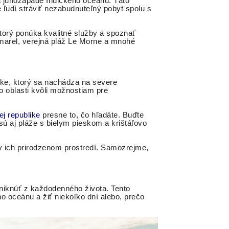
na juhozápade Indického oceánu. Táto
 ľudí stráviť nezabudnuteľný pobyt spolu s
ktorý ponúka kvalitné služby a spoznať
amarel, verejná pláž Le Morne a mnohé
ike, ktorý sa nachádza na severe
 oblasti kvôli možnostiam pre
j republike
presne to, čo hľadáte. Buďte
sú aj pláže s bielym pieskom a krištáľovo
v ich prirodzenom prostredí. Samozrejme,
uniknúť z každodenného života. Tento
o oceánu a žiť niekoľko dní alebo, prečo