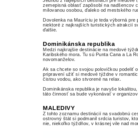
Jednou z najlepších destinácií pre medové 
zemepisná oblasť zapôsobí na nadšencov cest
milovanou osobou, ďaleko od mestského ru
Dovolenka na Mauríciu je teda výborná pre p
niektoré z najkrajších turistických atrakc
ďalšie.
Dominikánska republika
Medzi najkrajšie destinácie na medové týžd
Karibského mora. Tu sú Punta Cana a La Rom
novomanželov.
Ak sa chcete so svojou polovičkou podeliť o
pripravení užiť si medové týždne v romantic
čistou vodou, ako stvorené na relax.
Dominikánska republika je navyše lokalitou
táto činnosť sa bude vykonávať v organizo
MALEDIVY
Z tohto zoznamu destinácií na svadobnú 
ostrovný štát si podmanil srdcia turistov, 
nie, niekoľko týždňov, v krásnej vile nad m