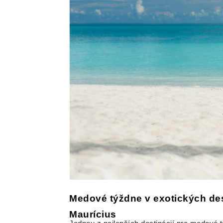
Medové týždne v exotických de
Maurícius