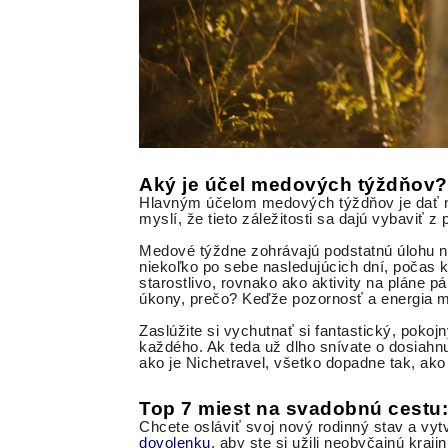
Aký je účel medových týždňov?
Hlavným účelom medových týždňov je dať no
myslí, že tieto záležitosti sa dajú vybaviť
Medové týždne zohrávajú podstatnú úlohu n
niekoľko po sebe nasledujúcich dní, počas 
starostlivo, rovnako ako aktivity na pláne p
úkony, prečo? Keďže pozornosť a energia mu
Zaslúžite si vychutnať si fantastický, poko
každého. Ak teda už dlho snívate o dosiahnu
ako je Nichetravel, všetko dopadne tak, ako
Top 7 miest na svadobnú cestu: 
Chcete osláviť svoj nový rodinný stav a vy
dovolenku
, aby ste si užili neobyčajnú kraji