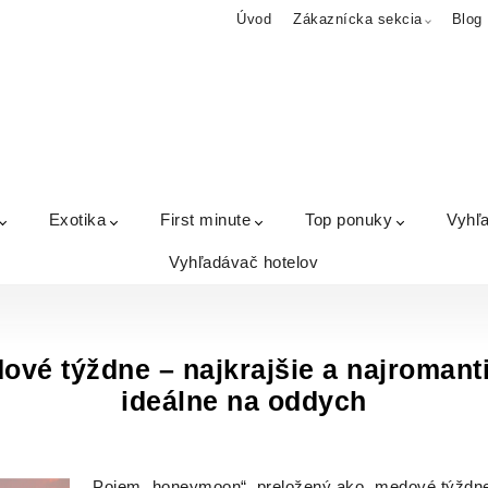
Úvod
Zákaznícka sekcia
Blog
Exotika
First minute
Top ponuky
Vyhľ
Vyhľadávač hotelov
dové týždne – najkrajšie a najromanti
ideálne na oddych
Pojem „honeymoon“, preložený ako „medové týždne“,