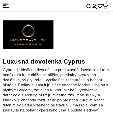
0
Luxusná dovolenka Cyprus
Cyprus je ideálnou destináciou pre luxusnú dovolenku, ktorá
ponúka kľukaté dláždené uličky, pamiatky svetového
dedičstva, výlety loďou, vynikajúce reštaurácie a bohatú
históriu. Rodiny si zamilujú pláže ocenené Modrou vlajkou s
plytkými vodami, zatiaľ čo tí, ktorí si chcú vyzdvihnúť
darčeky a suveníry, si užijú miestne trhy, malé butiky a
značkové obchody roztrúsené po mestách. Strávte večer
túlaním sa vedľa krásneho prístavu v Limassole, kým sa
zastavíte na pohár cyperského vína a budete sledovať