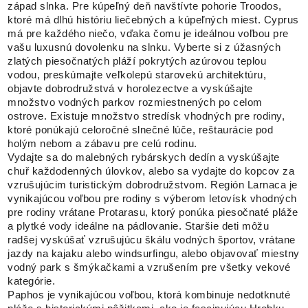
západ slnka. Pre kúpeľný deň navštívte pohorie Troodos,
ktoré má dlhú históriu liečebných a kúpeľných miest. Cyprus
má pre každého niečo, vďaka čomu je ideálnou voľbou pre
vašu luxusnú dovolenku na slnku. Vyberte si z úžasných
zlatých piesočnatých pláží pokrytých azúrovou teplou
vodou, preskúmajte veľkolepú starovekú architektúru,
objavte dobrodružstvá v horolezectve a vyskúšajte
množstvo vodných parkov rozmiestnených po celom
ostrove. Existuje množstvo stredísk vhodných pre rodiny,
ktoré ponúkajú celoročné slnečné lúče, reštaurácie pod
holým nebom a zábavu pre celú rodinu.
Vydajte sa do malebných rybárskych dedín a vyskúšajte
chuř každodenných úlovkov, alebo sa vydajte do kopcov za
vzrušujúcim turistickým dobrodružstvom. Región Larnaca je
vynikajúcou voľbou pre rodiny s výberom letovísk vhodných
pre rodiny vrátane Protarasu, ktorý ponúka piesočnaté pláže
a plytké vody ideálne na pádlovanie. Staršie deti môžu
radšej vyskúšať vzrušujúcu škálu vodných športov, vrátane
jazdy na kajaku alebo windsurfingu, alebo objavovať miestny
vodný park s šmýkačkami a vzrušením pre všetky vekové
kategórie.
Paphos je vynikajúcou voľbou, ktorá kombinuje nedotknuté