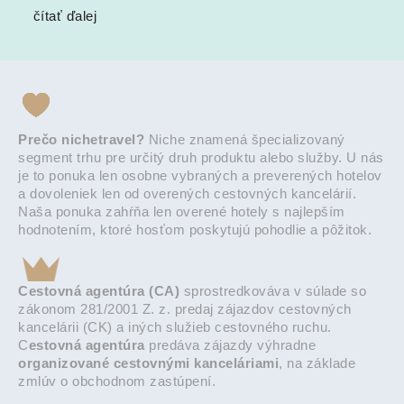
čítať ďalej
Prečo nichetravel?
Niche znamená špecializovaný
segment trhu pre určitý druh produktu alebo služby. U nás
je to ponuka len osobne vybraných a preverených hotelov
a dovoleniek len od overených cestovných kancelárií.
Naša ponuka zahŕňa len overené hotely s najlepším
hodnotením, ktoré hosťom poskytujú pohodlie a pôžitok.
Cestovná agentúra (CA)
sprostredkováva v súlade so
zákonom 281/2001 Z. z. predaj zájazdov cestovných
kancelárii (CK) a iných služieb cestovného ruchu.
C
estovná agentúra
predáva zájazdy výhradne
organizované cestovnými kanceláriami
, na základe
zmlúv o obchodnom zastúpení.