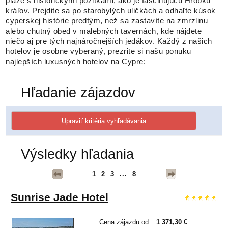
pláže s historickými pôžitkami, ako je fascinujúcu Hrobku
kráľov. Prejdite sa po starobylých uličkách a odhaľte kúsok
cyperskej histórie predtým, než sa zastavíte na zmrzlinu
alebo chutný obed v malebných tavernách, kde nájdete
niečo aj pre tých najnáročnejších jedákov.
Každý z našich
hotelov je osobne vyberaný, prezrite si našu ponuku
najlepších luxusných
hotelov na Cypre: