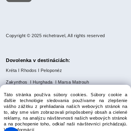
Copyright © 2025 nichetravel, All rights reserved
Dovolenka v destináciách:
Kréta
I
Rhodos
I
Peloponéz
Zakynthos
I
Hurghada
I
Marsa Matrouh
Slnečné pobrežie
I
Zlaté Piesky
Táto stránka používa súbory cookies. Súbory cookie a
ďalšie technológie sledovania používame na zlepšenie
Makarská riviéra
I
Ayia Napa
I
Paphos
vášho zážitku z prehliadania našich webových stránok na
to, aby sme vám zobrazovali prispôsobený obsah a cielené
Salalah
I
Punta Cana
reklamy, na analýzu návštevnosti našich webových stránok
a na pochopenie toho, odkiaľ naši návštevníci prichádzajú.
Bodrum
I
Side
I
Alanya
I
Avsallar
Viac informácií