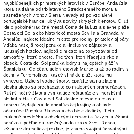
najobľúbenejších prímorských letovísk v Európe. Andalúzia,
ktorá sa tiahne od trblietavého Stredozemného mora a
zasnežených vrchov Sierra Nevady až po vzdialené
portugalské hranice, ukrýva stovky skrytých klenotov. Či už
ide o pokojné tradičné mestá Costa de la Luz a slávne pláže
Costa del Sol alebo historické mestá Sevilla a Granada, v
Andalúzii nájdete ideálne miesto pre rodiny, priateľov aj páry.
Vďaka našej širokej ponuke all-inclusive zájazdov a
luxusných hotelov, najlepšie miesto na pobyt závisí od
atmosféry, ktorú chcete. Pre tých, ktorí hľadajú slnko a
piesok, Costa del Sol ponúka jedny z najlepších pláží v
Španielsku. Od očarujúcich letovísk Marbella až po rodiny s
deťmi v Torremolinos, každý si nájde pláž, ktorá mu
vyhovuje. Užite si vodné športy, opaľujte sa na zlatom
piesku alebo sa prechádzajte po malebných promenádach.
Rušný nočný život a vynikajúce reštaurácie s morskými
plodmi robia z Costa del Sol ideálne miesto na relax a
zábavu. Vydajte sa do andalúzskej krajiny a objavte
očarujúce Pueblos Blancos alebo biele dedinky. Tieto
malebné mestečká s obielenými domami a úzkymi uličkami
ponúkajú pohľad na tradičný andalúzsky život. Ronda,
ležiaca v dramatickej rokline, je známa svojimi úchvatnými