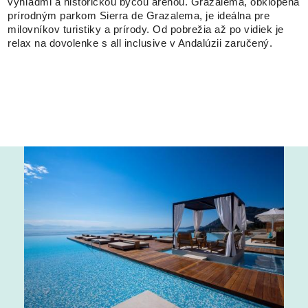
výhľadmi a historickou býčou arénou. Grazalema, obklopená
prírodným parkom Sierra de Grazalema, je ideálna pre
milovníkov turistiky a prírody. Od pobrežia až po vidiek je
relax na dovolenke s all inclusive v Andalúzii zaručený.