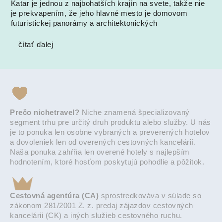
Katar je jednou z najbohatších krajín na svete, takže nie
je prekvapením, že jeho hlavné mesto je domovom
futuristickej panorámy a architektonických
čítať ďalej
Prečo nichetravel?
Niche znamená špecializovaný
segment trhu pre určitý druh produktu alebo služby. U nás
je to ponuka len osobne vybraných a preverených hotelov
a dovoleniek len od overených cestovných kancelárií.
Naša ponuka zahŕňa len overené hotely s najlepším
hodnotením, ktoré hosťom poskytujú pohodlie a pôžitok.
Cestovná agentúra (CA)
sprostredkováva v súlade so
zákonom 281/2001 Z. z. predaj zájazdov cestovných
kancelárii (CK) a iných služieb cestovného ruchu.