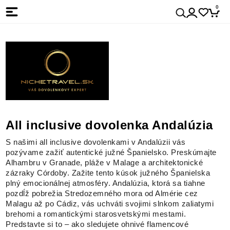
0
All inclusive dovolenka Andalúzia
S našimi all inclusive dovolenkami v Andalúzii vás
pozývame zažiť autentické južné Španielsko. Preskúmajte
Alhambru v Granade, pláže v Malage a architektonické
zázraky Córdoby. Zažite tento kúsok južného Španielska
plný emocionálnej atmosféry. Andalúzia, ktorá sa tiahne
pozdĺž pobrežia Stredozemného mora od Almérie cez
Malagu až po Cádiz, vás uchváti svojimi slnkom zaliatymi
brehomi a romantickými starosvetskými mestami.
Predstavte si to – ako sledujete ohnivé flamencové