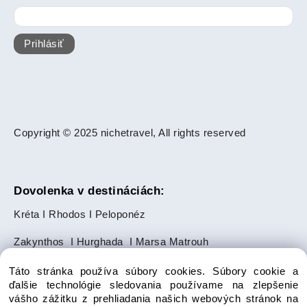
Prihlásiť
Copyright © 2025 nichetravel, All rights reserved
Dovolenka v destináciách:
Kréta
I
Rhodos
I
Peloponéz
Zakynthos
I
Hurghada
I
Marsa Matrouh
Slnečné pobrežie
I
Zlaté Piesky
Táto stránka používa súbory cookies. Súbory cookie a
ďalšie technológie sledovania používame na zlepšenie
Makarská riviéra
I
Ayia Napa
I
Paphos
vášho zážitku z prehliadania našich webových stránok na