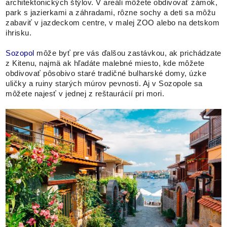
architektonických štýlov. V areáli môžete obdivovať zámok,
park s jazierkami a záhradami, rôzne sochy a deti sa môžu
zabaviť v jazdeckom centre, v malej ZOO alebo na detskom
ihrisku.
Sozopol
môže byť pre vás ďalšou zastávkou, ak prichádzate
z Kitenu, najmä ak hľadáte malebné miesto, kde môžete
obdivovať pôsobivo staré tradičné bulharské domy, úzke
uličky a ruiny starých múrov pevnosti. Aj v Sozopole sa
môžete najesť v jednej z reštaurácií pri mori.