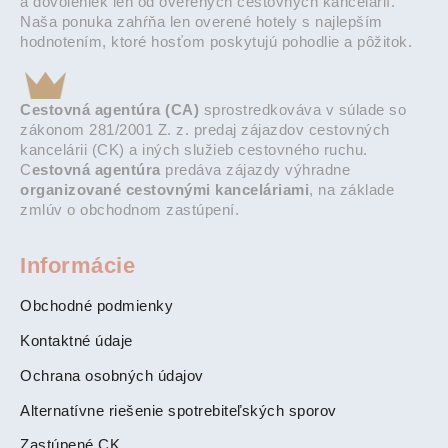
a dovoleniek len od overených cestovných kancelárií.
Naša ponuka zahŕňa len overené hotely s najlepším
hodnotením, ktoré hosťom poskytujú pohodlie a pôžitok.
Cestovná agentúra (CA)
sprostredkováva v súlade so
zákonom 281/2001 Z. z. predaj zájazdov cestovných
kancelárii (CK) a iných služieb cestovného ruchu.
C
estovná agentúra
predáva zájazdy výhradne
organizované cestovnými kanceláriami
, na základe
zmlúv o obchodnom zastúpení.
Informácie
Obchodné podmienky
Kontaktné údaje
Ochrana osobných údajov
Alternatívne riešenie spotrebiteľských sporov
Zastúpené CK