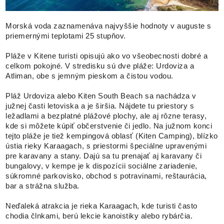
Morská voda zaznamenáva najvyššie hodnoty v auguste s
priemernými teplotami 25 stupňov.
Pláže v Kitene turisti opisujú ako vo všeobecnosti dobré a
celkom pokojné. V stredisku sú dve pláže: Urdoviza a
Atliman, obe s jemným pieskom a čistou vodou.
Pláž Urdoviza alebo Kiten South Beach sa nachádza v
južnej časti letoviska a je širšia. Nájdete tu priestory s
ležadlami a bezplatné plážové plochy, ale aj rôzne terasy,
kde si môžete kúpiť občerstvenie či jedlo. Na južnom konci
tejto pláže je tiež kempingová oblasť (Kiten Camping), blízko
ústia rieky Karaagach, s priestormi špeciálne upravenými
pre karavany a stany. Dajú sa tu prenajať aj karavany či
bungalovy, v kempe je k dispozícii sociálne zariadenie,
súkromné ​​parkovisko, obchod s potravinami, reštaurácia,
bar a strážna služba.
Neďaleká atrakcia je rieka Karaagach, kde turisti často
chodia člnkami, berú lekcie kanoistiky alebo rybárčia.