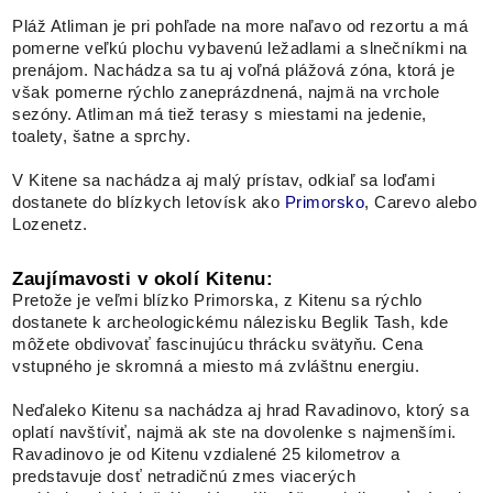
Pláž Atliman je pri pohľade na more naľavo od rezortu a má
pomerne veľkú plochu vybavenú ležadlami a slnečníkmi na
prenájom. Nachádza sa tu aj voľná plážová zóna, ktorá je
však pomerne rýchlo zaneprázdnená, najmä na vrchole
sezóny. Atliman má tiež terasy s miestami na jedenie,
toalety, šatne a sprchy.
V Kitene sa nachádza aj malý prístav, odkiaľ sa loďami
dostanete do blízkych letovísk ako
Primorsko
, Carevo alebo
Lozenetz.
Zaujímavosti v okolí Kitenu:
Pretože je veľmi blízko Primorska, z Kitenu sa rýchlo
dostanete k archeologickému nálezisku Beglik Tash, kde
môžete obdivovať fascinujúcu thrácku svätyňu. Cena
vstupného je skromná a miesto má zvláštnu energiu.
Neďaleko Kitenu sa nachádza aj hrad Ravadinovo, ktorý sa
oplatí navštíviť, najmä ak ste na dovolenke s najmenšími.
Ravadinovo je od Kitenu vzdialené 25 kilometrov a
predstavuje dosť netradičnú zmes viacerých