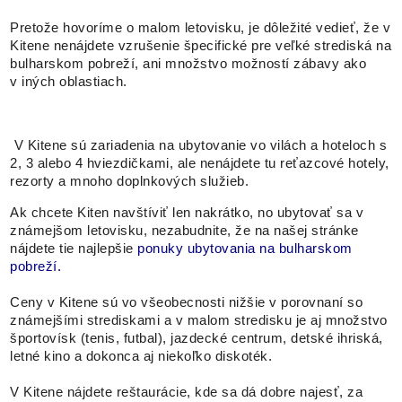
Pretože hovoríme o malom letovisku, je dôležité vedieť, že v
Kitene nenájdete vzrušenie špecifické pre veľké strediská na
bulharskom pobreží, ani množstvo možností zábavy ako
v iných oblastiach.
V Kitene sú zariadenia na ubytovanie vo vilách a hoteloch s
2, 3 alebo 4 hviezdičkami, ale nenájdete tu reťazcové hotely,
rezorty a mnoho doplnkových služieb.
Ak chcete Kiten navštíviť len nakrátko, no ubytovať sa v
známejšom letovisku, nezabudnite, že na našej stránke
nájdete tie najlepšie
ponuky ubytovania na bulharskom
pobreží.
Ceny v Kitene sú vo všeobecnosti nižšie v porovnaní so
známejšími strediskami a v malom stredisku je aj množstvo
športovísk (tenis, futbal), jazdecké centrum, detské ihriská,
letné kino a dokonca aj niekoľko diskoték.
V Kitene nájdete reštaurácie, kde sa dá dobre najesť, za