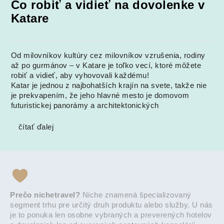
Čo robiť a vidieť na dovolenke v
Katare
Od milovníkov kultúry cez milovníkov vzrušenia, rodiny
až po gurmánov – v Katare je toľko vecí, ktoré môžete
robiť a vidieť, aby vyhovovali každému!
Katar je jednou z najbohatších krajín na svete, takže nie
je prekvapením, že jeho hlavné mesto je domovom
futuristickej panorámy a architektonických
čítať ďalej
Prečo nichetravel?
Niche znamená špecializovaný
segment trhu pre určitý druh produktu alebo služby. U nás
je to ponuka len osobne vybraných a preverených hotelov