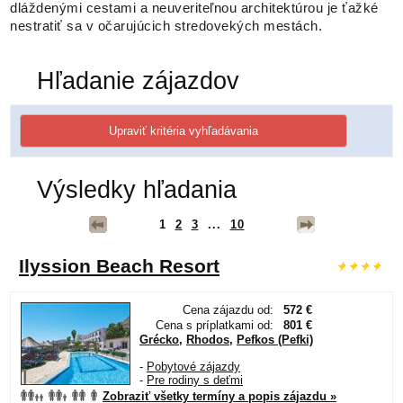
dláždenými cestami a neuveriteľnou architektúrou je ťažké
nestratiť sa v očarujúcich stredovekých mestách.