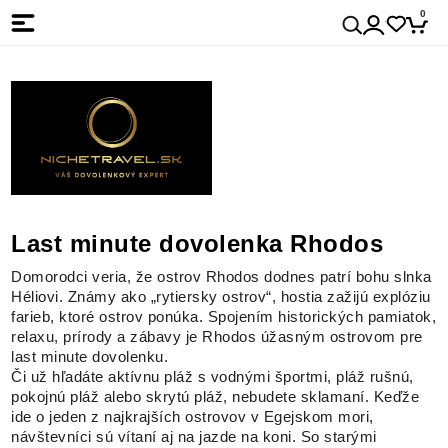
0
Last minute dovolenka Rhodos
Domorodci veria, že ostrov Rhodos dodnes patrí bohu slnka
Héliovi. Známy ako „rytiersky ostrov“, hostia zažijú explóziu
farieb, ktoré ostrov ponúka. Spojením historických pamiatok,
relaxu, prírody a zábavy je Rhodos úžasným ostrovom pre
last minute dovolenku.
Či už hľadáte aktívnu pláž s vodnými športmi, pláž rušnú,
pokojnú pláž alebo skrytú pláž, nebudete sklamaní. Keďže
ide o jeden z najkrajších ostrovov v Egejskom mori,
návštevníci sú vítaní aj na jazde na koni. So starými