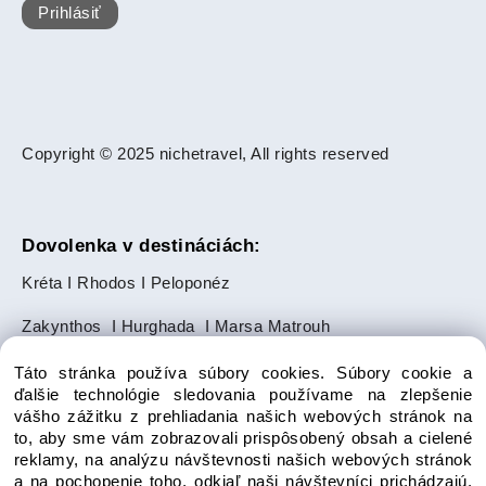
Prihlásiť
Copyright © 2025 nichetravel, All rights reserved
Dovolenka v destináciách:
Kréta
I
Rhodos
I
Peloponéz
Zakynthos
I
Hurghada
I
Marsa Matrouh
Slnečné pobrežie
I
Zlaté Piesky
Táto stránka používa súbory cookies. Súbory cookie a
ďalšie technológie sledovania používame na zlepšenie
Makarská riviéra
I
Ayia Napa
I
Paphos
vášho zážitku z prehliadania našich webových stránok na
to, aby sme vám zobrazovali prispôsobený obsah a cielené
Salalah
I
Punta Cana
reklamy, na analýzu návštevnosti našich webových stránok
a na pochopenie toho, odkiaľ naši návštevníci prichádzajú.