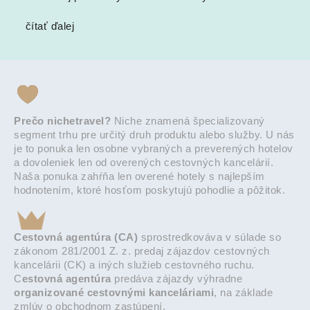
čítať ďalej
Prečo nichetravel?
Niche znamená špecializovaný
segment trhu pre určitý druh produktu alebo služby. U nás
je to ponuka len osobne vybraných a preverených hotelov
a dovoleniek len od overených cestovných kancelárií.
Naša ponuka zahŕňa len overené hotely s najlepším
hodnotením, ktoré hosťom poskytujú pohodlie a pôžitok.
Cestovná agentúra (CA)
sprostredkováva v súlade so
zákonom 281/2001 Z. z. predaj zájazdov cestovných
kancelárii (CK) a iných služieb cestovného ruchu.
C
estovná agentúra
predáva zájazdy výhradne
organizované cestovnými kanceláriami
, na základe
zmlúv o obchodnom zastúpení.