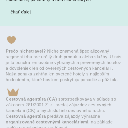
čítať ďalej
Prečo nichetravel?
Niche znamená špecializovaný
segment trhu pre určitý druh produktu alebo služby. U nás
je to ponuka len osobne vybraných a preverených hotelov
a dovoleniek len od overených cestovných kancelárií.
Naša ponuka zahŕňa len overené hotely s najlepším
hodnotením, ktoré hosťom poskytujú pohodlie a pôžitok.
Cestovná agentúra (CA)
sprostredkováva v súlade so
zákonom 281/2001 Z. z. predaj zájazdov cestovných
kancelárii (CK) a iných služieb cestovného ruchu.
C
estovná agentúra
predáva zájazdy výhradne
organizované cestovnými kanceláriami
, na základe
zmlúv o obchodnom zastúpení.