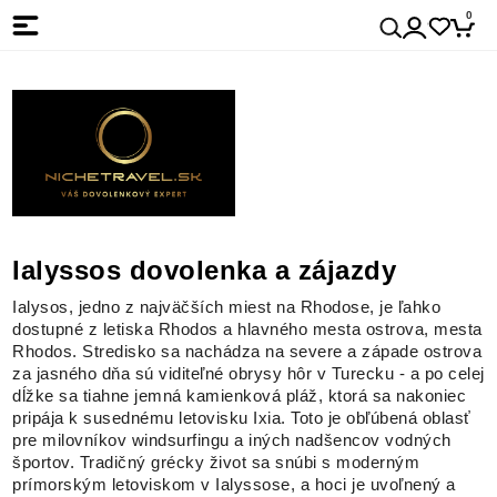
0
Ialyssos dovolenka a zájazdy
Ialysos, jedno z najväčších miest na Rhodose, je ľahko
dostupné z letiska Rhodos a hlavného mesta ostrova, mesta
Rhodos. Stredisko sa nachádza na severe a západe ostrova
za jasného dňa sú viditeľné obrysy hôr v Turecku - a po celej
dĺžke sa tiahne jemná kamienková pláž, ktorá sa nakoniec
pripája k susednému letovisku Ixia. Toto je obľúbená oblasť
pre milovníkov windsurfingu a iných nadšencov vodných
športov. Tradičný grécky život sa snúbi s moderným
prímorským letoviskom v Ialyssose, a hoci je uvoľnený a