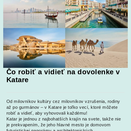
Čo robiť a vidieť na dovolenke v
Katare
Od milovníkov kultúry cez milovníkov vzrušenia, rodiny
až po gurmánov – v Katare je toľko vecí, ktoré môžete
robiť a vidieť, aby vyhovovali každému!
Katar je jednou z najbohatších krajín na svete, takže nie
je prekvapením, že jeho hlavné mesto je domovom
futuristickej panorámy a architektonických