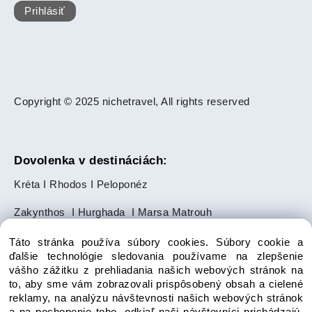
Prihlásiť
Copyright © 2025 nichetravel, All rights reserved
Dovolenka v destináciách:
Kréta
I
Rhodos
I
Peloponéz
Zakynthos
I
Hurghada
I
Marsa Matrouh
Slnečné pobrežie
I
Zlaté Piesky
Táto stránka používa súbory cookies. Súbory cookie a
ďalšie technológie sledovania používame na zlepšenie
Makarská riviéra
I
Ayia Napa
I
Paphos
vášho zážitku z prehliadania našich webových stránok na
to, aby sme vám zobrazovali prispôsobený obsah a cielené
Salalah
I
Punta Cana
reklamy, na analýzu návštevnosti našich webových stránok