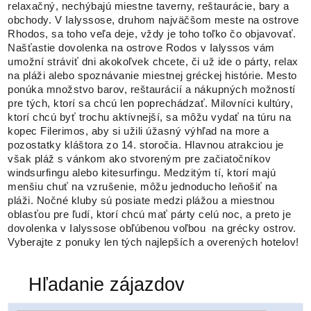
relaxačný, nechýbajú miestne taverny, reštaurácie, bary a
obchody. V Ialyssose, druhom najväčšom meste na ostrove
Rhodos, sa toho veľa deje, vždy je toho toľko čo objavovať.
Našťastie dovolenka na ostrove Rodos v Ialyssos vám
umožní stráviť dni akokoľvek chcete, či už ide o párty, relax
na pláži alebo spoznávanie miestnej gréckej histórie. Mesto
ponúka množstvo barov, reštaurácií a nákupných možností
pre tých, ktorí sa chcú len poprechádzať. Milovníci kultúry,
ktorí chcú byť trochu aktívnejší, sa môžu vydať na túru na
kopec Filerimos, aby si užili úžasný výhľad na more a
pozostatky kláštora zo 14. storočia. Hlavnou atrakciou je
však pláž s vánkom ako stvoreným pre začiatočníkov
windsurfingu alebo kitesurfingu. Medzitým tí, ktorí majú
menšiu chuť na vzrušenie, môžu jednoducho leňošiť na
pláži. Nočné kluby sú posiate medzi plážou a miestnou
oblasťou pre ľudí, ktorí chcú mať párty celú noc, a preto je
dovolenka v Ialyssose obľúbenou voľbou na grécky ostrov.
Vyberajte z ponuky len tých najlepších a overených hotelov!