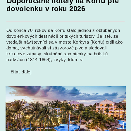
Odporúčané hotely na Korfu pre
dovolenku v roku 2026
Od konca 70. rokov sa Korfu stalo jednou z obľúbených
dovolenkových destinácií britských turistov. Je isté, že
vtedajší návštevníci sa v meste Kerkyra (Korfu) cítili ako
doma, vychutnávali si zázvorové pivo a sledovali
kriketové zápasy, skutočné spomienky na britskú
nadvládu (1814-1864), zvyky, ktoré si
čítať ďalej