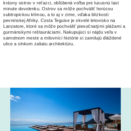
krásny ostrov v reťazci, obľúbená voľba pre luxusnú last
minute dovolenku. Ostrov sa môže pochváliť horúcou
subtropickou klímou, a to aj v zime, vďaka blízkosti
pevninskej Afriky. Costa Teguise je skvelé letovisko na
Lanzatore, ktoré sa môže pochváliť piesočnatými plážami a
gurmánskymi reštauráciami. Nakupujúci si nájdu veľa v
samotnom meste a milovníci histórie si zamilujú dláždené
ulice a slnkom zaliatu architektúru.