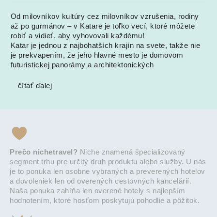
Od milovníkov kultúry cez milovníkov vzrušenia, rodiny
až po gurmánov – v Katare je toľko vecí, ktoré môžete
robiť a vidieť, aby vyhovovali každému!
Katar je jednou z najbohatších krajín na svete, takže nie
je prekvapením, že jeho hlavné mesto je domovom
futuristickej panorámy a architektonických
čítať ďalej
Prečo nichetravel?
Niche znamená špecializovaný
segment trhu pre určitý druh produktu alebo služby. U nás
je to ponuka len osobne vybraných a preverených hotelov
a dovoleniek len od overených cestovných kancelárií.
Naša ponuka zahŕňa len overené hotely s najlepším
hodnotením, ktoré hosťom poskytujú pohodlie a pôžitok.