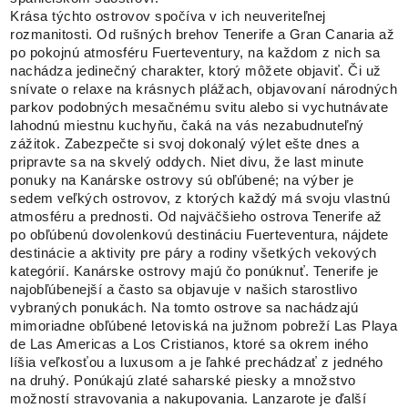
Krása týchto ostrovov spočíva v ich neuveriteľnej
rozmanitosti. Od rušných brehov Tenerife a Gran Canaria až
po pokojnú atmosféru Fuerteventury, na každom z nich sa
nachádza jedinečný charakter, ktorý môžete objaviť. Či už
snívate o relaxe na krásnych plážach, objavovaní národných
parkov podobných mesačnému svitu alebo si vychutnávate
lahodnú miestnu kuchyňu, čaká na vás nezabudnuteľný
zážitok. Zabezpečte si svoj dokonalý výlet ešte dnes a
pripravte sa na skvelý oddych. Niet divu, že last minute
ponuky na Kanárske ostrovy sú obľúbené; na výber je
sedem veľkých ostrovov, z ktorých každý má svoju vlastnú
atmosféru a prednosti. Od najväčšieho ostrova Tenerife až
po obľúbenú dovolenkovú destináciu Fuerteventura, nájdete
destinácie a aktivity pre páry a rodiny všetkých vekových
kategórií. Kanárske ostrovy majú čo ponúknuť. Tenerife je
najobľúbenejší a často sa objavuje v našich starostlivo
vybraných ponukách. Na tomto ostrove sa nachádzajú
mimoriadne obľúbené letoviská na južnom pobreží Las Playa
de Las Americas a Los Cristianos, ktoré sa okrem iného
líšia veľkosťou a luxusom a je ľahké prechádzať z jedného
na druhý. Ponúkajú zlaté saharské piesky a množstvo
možností stravovania a nakupovania. Lanzarote je ďalší