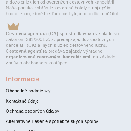
a dovoleniek len od overených cestovných kancelárií.
Naša ponuka zahŕňa len overené hotely s najlepším
hodnotením, ktoré hosťom poskytujú pohodlie a pôžitok.
Cestovná agentúra (CA)
sprostredkováva v súlade so
zákonom 281/2001 Z. z. predaj zájazdov cestovných
kancelárii (CK) a iných služieb cestovného ruchu.
C
estovná agentúra
predáva zájazdy výhradne
organizované cestovnými kanceláriami
, na základe
zmlúv o obchodnom zastúpení.
Informácie
Obchodné podmienky
Kontaktné údaje
Ochrana osobných údajov
Alternatívne riešenie spotrebiteľských sporov