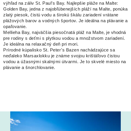
výhľad na záliv St. Paul’s Bay. Najlepšie pláže na Malte:
Golden Bay, jedna z najobľúbenejších pláží na Malte, ponúka
zlatý piesok, čistú vodu a širokú škálu zariadení vrátane
plážových barov a vodných športov. Je ideálna na plávanie a
opaľovanie.
Mellieha Bay, najväčšia piesočnatá pláž na Malte, je vhodná
pre rodiny s deťmi s plytkou vodou a množstvom zariadení.
Je ideálna na relaxačný deň pri mori.
Prírodné kúpalisko St. Peter’s Bazen nachádzajúce sa
neďaleko Marsaxlokku je známe svojou krištáľovo čistou
vodou a úžasnými skalnými útvarmi. Je to skvelé miesto na
plávanie a šnorchlovanie.