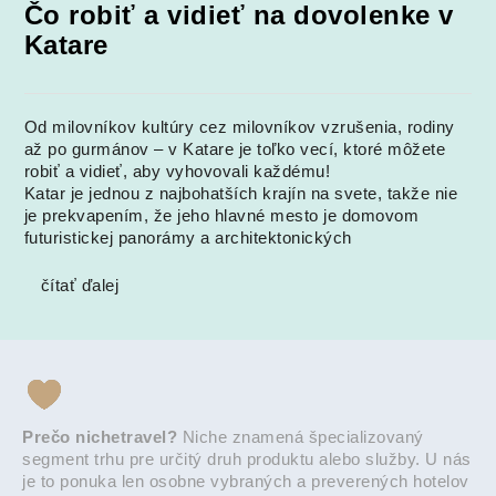
Čo robiť a vidieť na dovolenke v
Katare
Od milovníkov kultúry cez milovníkov vzrušenia, rodiny
až po gurmánov – v Katare je toľko vecí, ktoré môžete
robiť a vidieť, aby vyhovovali každému!
Katar je jednou z najbohatších krajín na svete, takže nie
je prekvapením, že jeho hlavné mesto je domovom
futuristickej panorámy a architektonických
čítať ďalej
Prečo nichetravel?
Niche znamená špecializovaný
segment trhu pre určitý druh produktu alebo služby. U nás
je to ponuka len osobne vybraných a preverených hotelov