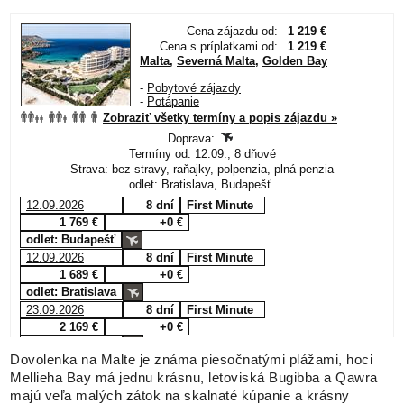
Dovolenka na Malte je známa piesočnatými plážami, hoci
Mellieha Bay má jednu krásnu, letoviská Bugibba a Qawra
majú veľa malých zátok na skalnaté kúpanie a krásny