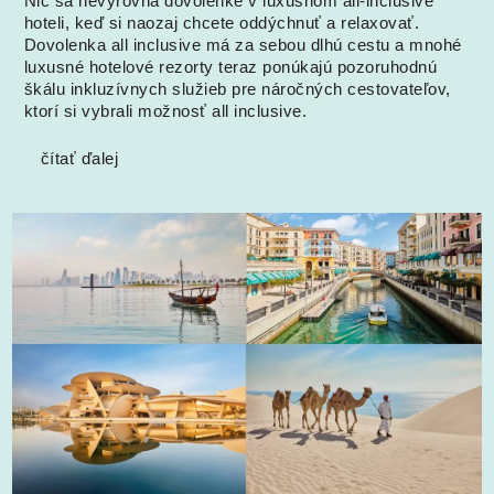
Nič sa nevyrovná dovolenke v luxusnom all-inclusive
hoteli, keď si naozaj chcete oddýchnuť a relaxovať.
Dovolenka all inclusive má za sebou dlhú cestu a mnohé
luxusné hotelové rezorty teraz ponúkajú pozoruhodnú
škálu inkluzívnych služieb pre náročných cestovateľov,
ktorí si vybrali možnosť all inclusive.
čítať ďalej