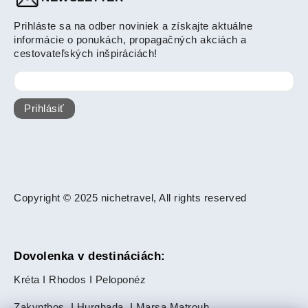
Prihláste sa na odber noviniek a získajte aktuálne
informácie o ponukách, propagačných akciách a
cestovateľských inšpiráciách!
Prihlásiť
Copyright © 2025 nichetravel, All rights reserved
Dovolenka v destináciách:
Kréta
I
Rhodos
I
Peloponéz
Zakynthos
I
Hurghada
I
Marsa Matrouh