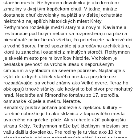
starého mesta. Rethymnon dovolenka je ako kornútok
zmrzliny s dvojitým kopčekom chutí. V jednej minúte
dostanete chuť dovolenky na pláži a v ďalšej ochutnáte
niektoré z najlepších historických miest Kréty.
Rethymnon rozdeľuje medzi starým a novým. Kaviarne a
reštaurácie pod holým nebom sa rozprestierajú na pláži a
piesočnaté pobrežie má všetko, čo potrebujete na lenivé dni
a vodné športy. Ihneď spoznáte aj starodávnu architektúru,
ktorú tu zanechali osadníci z minulých storočí. Rethymnon
je skvelé miesto pre milovníkov histórie. Vrcholom je
benátska pevnosť na vrchole útesu s neporušeným
cimburím a výhľadom na severné pobrežie. Naplánujte si
výlet do úzkych uličiek starého mesta a prejdete cez
rozpadávajúci sa vchod známy ako Veľké dvere. Teraz ho
obklopujú trhové stánky, ale kedysi to bol otvor pre mohutný
hrad. Neobíďte ani Rimondiho fontánu zo 17. storočia,
osmanské kúpele a mešitu Neratze.
Benátsky prístav poháňa pobrežie s injekciou kultúry –
farebné nábrežie je tu ako sklznica z kopcovitého mesta
uvaleného na gréckej pôde. Ak si chcete užiť pokojnejšiu
stranu Kréty, Rethymnon môže byť ideálnym miestom pre
vašu ďalšiu dovolenku. Pre rodiny je tu viac ako 10 km