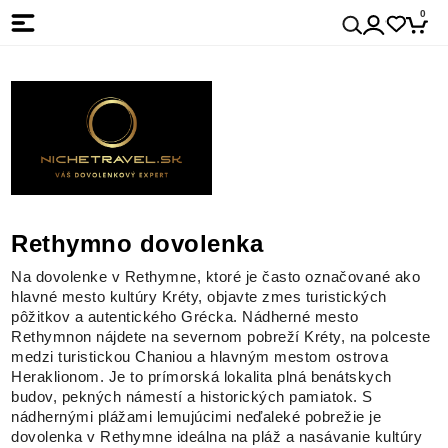
0
Rethymno dovolenka
Na dovolenke v Rethymne, ktoré je často označované ako
hlavné mesto kultúry Kréty, objavte zmes turistických
pôžitkov a autentického Grécka. Nádherné mesto
Rethymnon nájdete na severnom pobreží Kréty, na polceste
medzi turistickou Chaniou a hlavným mestom ostrova
Heraklionom. Je to prímorská lokalita plná benátskych
budov, pekných námestí a historických pamiatok. S
nádhernými plážami lemujúcimi neďaleké pobrežie je
dovolenka v Rethymne ideálna na pláž a nasávanie kultúry