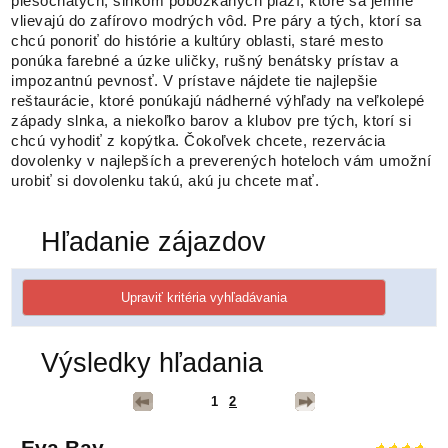
piesočnatých, slnkom pobozkaných pláží, ktoré sa jemne
vlievajú do zafírovo modrých vôd. Pre páry a tých, ktorí sa
chcú ponoriť do histórie a kultúry oblasti, staré mesto
ponúka farebné a úzke uličky, rušný benátsky prístav a
impozantnú pevnosť. V prístave nájdete tie najlepšie
reštaurácie, ktoré ponúkajú nádherné výhľady na veľkolepé
západy slnka, a niekoľko barov a klubov pre tých, ktorí si
chcú vyhodiť z kopýtka. Čokoľvek chcete, rezervácia
dovolenky v najlepších a preverených hoteloch vám umožní
urobiť si dovolenku takú, akú ju chcete mať.