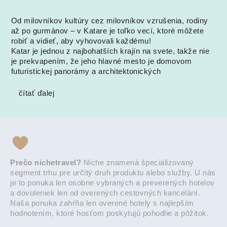
Od milovníkov kultúry cez milovníkov vzrušenia, rodiny
až po gurmánov – v Katare je toľko vecí, ktoré môžete
robiť a vidieť, aby vyhovovali každému!
Katar je jednou z najbohatších krajín na svete, takže nie
je prekvapením, že jeho hlavné mesto je domovom
futuristickej panorámy a architektonických
čítať ďalej
Prečo nichetravel?
Niche znamená špecializovaný
segment trhu pre určitý druh produktu alebo služby. U nás
je to ponuka len osobne vybraných a preverených hotelov
a dovoleniek len od overených cestovných kancelárií.
Naša ponuka zahŕňa len overené hotely s najlepším
hodnotením, ktoré hosťom poskytujú pohodlie a pôžitok.