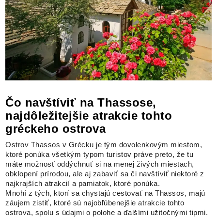
Čo navštíviť na Thassose,
najdôležitejšie atrakcie tohto
gréckeho ostrova
Ostrov Thassos v Grécku je tým dovolenkovým miestom,
ktoré ponúka všetkým typom turistov práve preto, že tu
máte možnosť oddýchnuť si na menej živých miestach,
obklopení prírodou, ale aj zabaviť sa či navštíviť niektoré z
najkrajších atrakcií a pamiatok, ktoré ponúka.
Mnohí z tých, ktorí sa chystajú cestovať na Thassos, majú
záujem zistiť, ktoré sú najobľúbenejšie atrakcie tohto
ostrova, spolu s údajmi o polohe a ďalšími užitočnými tipmi.