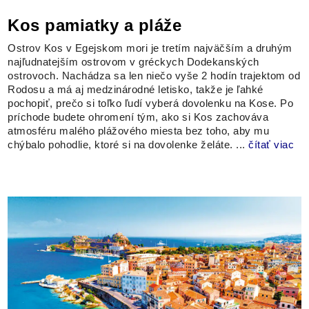
Kos pamiatky a pláže
Ostrov Kos v Egejskom mori je tretím najväčším a druhým
najľudnatejším ostrovom v gréckych Dodekanských
ostrovoch. Nachádza sa len niečo vyše 2 hodín trajektom od
Rodosu a má aj medzinárodné letisko, takže je ľahké
pochopiť, prečo si toľko ľudí vyberá dovolenku na Kose. Po
príchode budete ohromení tým, ako si Kos zachováva
atmosféru malého plážového miesta bez toho, aby mu
chýbalo pohodlie, ktoré si na dovolenke želáte. ...
čítať viac