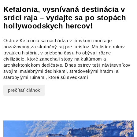
Kefalonia, vysnívaná destinácia v
srdci raja – vydajte sa po stopách
hollywoodskych hercov!
Ostrov Kefalonia sa nachádza v Iónskom mori a je
považovaný za skutočný raj pre turistov. Má tisíce rokov
trvajúcu históriu, v priebehu času ho obývali rôzne
civilizácie, ktoré zanechali stopy na kultúrnom a
architektonickom dedičstve. Dnes ostrov teší návštevníkov
svojimi malebnými dedinkami, stredovekými hradmi a
starobylými ruinami, ktoré sú svedkami
prečítať článok