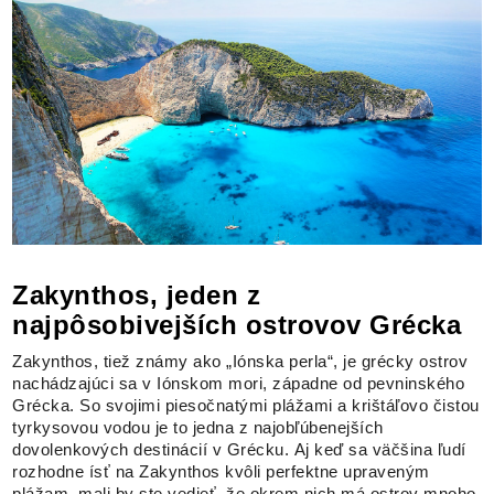
Zakynthos, jeden z
najpôsobivejších ostrovov Grécka
Zakynthos, tiež známy ako „Iónska perla“, je grécky ostrov
nachádzajúci sa v Iónskom mori, západne od pevninského
Grécka. So svojimi piesočnatými plážami a krištáľovo čistou
tyrkysovou vodou je to jedna z najobľúbenejších
dovolenkových destinácií v Grécku. Aj keď sa väčšina ľudí
rozhodne ísť na Zakynthos kvôli perfektne upraveným