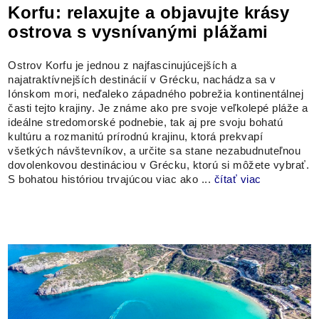
Korfu: relaxujte a objavujte krásy
ostrova s vysnívanými plážami
Ostrov Korfu je jednou z najfascinujúcejších a
najatraktívnejších destinácií v Grécku, nachádza sa v
Iónskom mori, neďaleko západného pobrežia kontinentálnej
časti tejto krajiny. Je známe ako pre svoje veľkolepé pláže a
ideálne stredomorské podnebie, tak aj pre svoju bohatú
kultúru a rozmanitú prírodnú krajinu, ktorá prekvapí
všetkých návštevníkov, a určite sa stane nezabudnuteľnou
dovolenkovou destináciou v Grécku, ktorú si môžete vybrať.
S bohatou históriou trvajúcou viac ako ...
čítať viac