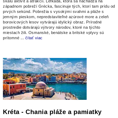
škálu aktivít a atrakcií. Lefkada, ktorá sa nachádza na
západnom pobreží Grécka, fascinuje tých, ktorí tam prídu od
prvých sekúnd. Pobrežia s vysokými svahmi a pláže s
jemným pieskom, nepredstaviteľné azúrové more a zeleň
borovicových lesov vytvárajú idylický obraz. Prírodné
prostredie dotvárajú výtvory národov, ktoré na týchto
miestach žili. Osmanské, benátske a britské vplyvy sú
prítomné ...
čítať viac
Kréta - Chania pláže a pamiatky