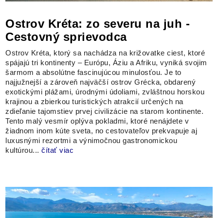
Ostrov Kréta: zo severu na juh -
Cestovný sprievodca
Ostrov Kréta, ktorý sa nachádza na križovatke ciest, ktoré
spájajú tri kontinenty – Európu, Áziu a Afriku, vyniká svojim
šarmom a absolútne fascinujúcou minulosťou. Je to
najjužnejší a zároveň najväčší ostrov Grécka, obdarený
exotickými plážami, úrodnými údoliami, zvláštnou horskou
krajinou a zbierkou turistických atrakcií určených na
zdieľanie tajomstiev prvej civilizácie na starom kontinente.
Tento malý vesmír oplýva pokladmi, ktoré nenájdete v
žiadnom inom kúte sveta, no cestovateľov prekvapuje aj
luxusnými rezortmi a výnimočnou gastronomickou
kultúrou...
čítať viac