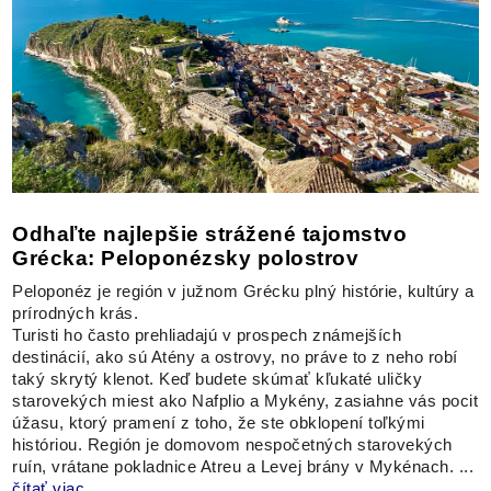
Odhaľte najlepšie strážené tajomstvo
Grécka: Peloponézsky polostrov
Peloponéz je región v južnom Grécku plný histórie, kultúry a
prírodných krás.
Turisti ho často prehliadajú v prospech známejších
destinácií, ako sú Atény a ostrovy, no práve to z neho robí
taký skrytý klenot. Keď budete skúmať kľukaté uličky
starovekých miest ako Nafplio a Mykény, zasiahne vás pocit
úžasu, ktorý pramení z toho, že ste obklopení toľkými
históriou. Región je domovom nespočetných starovekých
ruín, vrátane pokladnice Atreu a Levej brány v Mykénach. ...
čítať viac