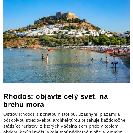
Rhodos: objavte celý svet, na
brehu mora
Ostrov Rhodos s bohatou históriou, úžasnými plážami a
pôsobivou stredovekou architektúrou priťahuje každoročne
státisíce turistov, z ktorých väčšina sem príde v teplom
období, keď si môžu vychutnať nádherné pláže s jemným