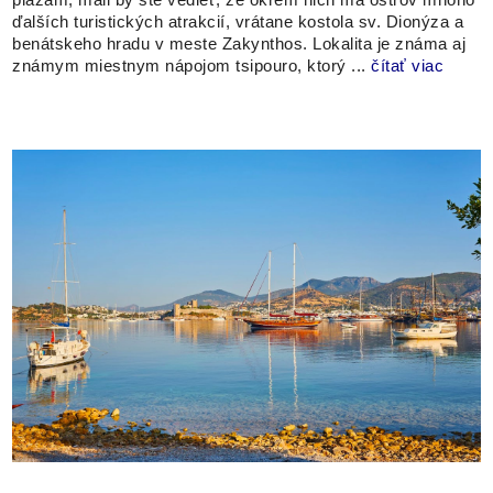
plážam, mali by ste vedieť, že okrem nich má ostrov mnoho
ďalších turistických atrakcií, vrátane kostola sv. Dionýza a
benátskeho hradu v meste Zakynthos. Lokalita je známa aj
známym miestnym nápojom tsipouro, ktorý ...
čítať viac