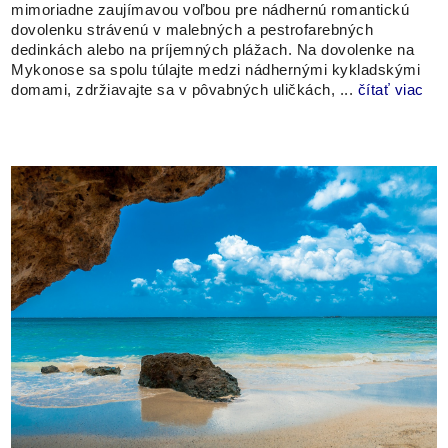
mimoriadne zaujímavou voľbou pre nádhernú romantickú
dovolenku strávenú v malebných a pestrofarebných
dedinkách alebo na príjemných plážach. Na dovolenke na
Mykonose sa spolu túlajte medzi nádhernými kykladskými
domami, zdržiavajte sa v pôvabných uličkách, ...
čítať viac