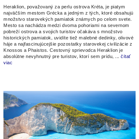
Heraklion, považovaný za perlu ostrova Kréta, je piatym
najväčším mestom Grécka a jedným z tých, ktoré obsahujú
množstvo starovekých pamiatok známych po celom svete.
Mesto sa nachádza medzi dvoma pohoriami na severnom
pobreží ostrova a svojich turistov očakáva s množstvo
historických pamiatok, uvidíte tiež malebné dedinky, olivové
háje a najfascinujúcejšie pozostatky starovekej civilizácie z
Knossos a Phaistos. Cestovný sprievodca Heraklion je
absolútne nevyhnutný pre turistov, ktorí sem prídu, ...
čítať
viac