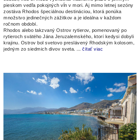
pieskom vedľa pokojných vĺn v mori. Aj mimo letnej sezóny
zostáva Rhodos špeciálnou destináciou, ktorá ponúka
množstvo jedinečných zážitkov a je ideálna v každom
ročnom období.
Rhodos alebo takzvaný Ostrov rytierov, pomenovaný po
rytieroch svätého Jána Jeruzalemského, ktorí kedysi dobyli
krajinu. Ostrov bol svetovo preslávený Rhodským kolosom,
jedným zo siedmich divov sveta. ...
čítať viac