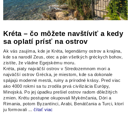
Kréta – čo môžete navštíviť a kedy
sa oplatí prísť na ostrov
Ak vás zaujíma, kde je Kréta, legendárny ostrov a krajina,
kde sa narodil Zeus, otec a pán všetkých gréckych bohov,
zistíte, že vládne Egejskému moru.
Kréta, piaty najväčší ostrov v Stredozemnom mori a
najväčší ostrov Grécka, je miestom, kde sa dokonale
spájajú moderné mestá, ruiny a prírodné krásy. Pred viac
ako 4000 rokmi sa tu zrodila prvá civilizácia Európy,
Minojská. Po jej úpadku prešiel ostrov radom dôležitých
zmien. Krétu postupne okupovali Mykénčania, Dóri a
Rimania, potom Byzantínci, Arabi, Benátčania a Turci, ktorí
ju formovali ...
čítať viac