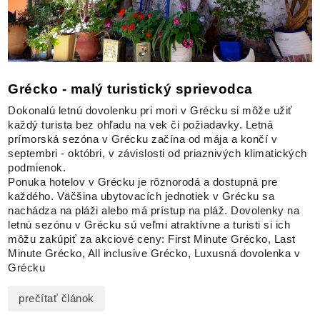
Grécko - malý turistický sprievodca
Dokonalú letnú dovolenku pri mori v Grécku si môže užiť
každý turista bez ohľadu na vek či požiadavky. Letná
prímorská sezóna v Grécku začína od mája a končí v
septembri - októbri, v závislosti od priaznivých klimatických
podmienok.
Ponuka hotelov v Grécku je rôznorodá a dostupná pre
každého. Väčšina ubytovacích jednotiek v Grécku sa
nachádza na pláži alebo má prístup na pláž. Dovolenky na
letnú sezónu v Grécku sú veľmi atraktívne a turisti si ich
môžu zakúpiť za akciové ceny: First Minute Grécko, Last
Minute Grécko, All inclusive Grécko, Luxusná dovolenka v
Grécku
prečítať článok