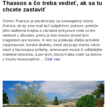
Thassos a čo treba vedieť, ak sa tu
chcete zastaviť
Ostrov Thassos je považovaný za smaragdový ostrov
Grécka, ak by sme mali byť subjektívni, právom, pretože
jeho nádherná krajina a závratná tyrkysová voda sú len
niektoré z dôvodov, prečo je toto miesto skutočným
magnetom pre turistov. K nim sa pridávajú ďalšie prírodné
zaujímavosti, horské dedinky, ktoré ukrývajú stovky rokov
staré a fascinujúce príbehy, animované mestá či odľahlejšie
malebné letoviská, a pre tých, ktorých láka vrátiť sa domov
s trochu honosnejšími ...
čítať viac