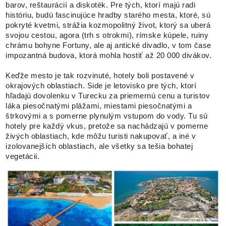
barov, reštaurácií a diskoték. Pre tých, ktorí majú radi
históriu, budú fascinujúce hradby starého mesta, ktoré, sú
pokryté kvetmi, strážia kozmopolitný život, ktorý sa uberá
svojou cestou, agora (trh s otrokmi), rímske kúpele, ruiny
chrámu bohyne Fortuny, ale aj antické divadlo, v tom čase
impozantná budova, ktorá mohla hostiť až 20 000 divákov.
Keďže mesto je tak rozvinuté, hotely boli postavené v
okrajových oblastiach. Side je letovisko pre tých, ktorí
hľadajú dovolenku v Turecku za priemernú cenu a turistov
láka piesočnatými plážami, miestami piesočnatými a
štrkovými a s pomerne plynulým vstupom do vody. Tu sú
hotely pre každý vkus, pretože sa nachádzajú v pomerne
živých oblastiach, kde môžu turisti nakupovať, a iné v
izolovanejších oblastiach, ale všetky sa tešia bohatej
vegetácii.