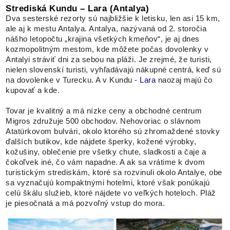
Strediská Kundu – Lara (Antalya)
Dva sesterské rezorty sú najbližšie k letisku, len asi 15 km,
ale aj k mestu Antalya. Antalya, nazývaná od 2. storočia
nášho letopočtu „krajina všetkých kmeňov“, je aj dnes
kozmopolitným mestom, kde môžete počas dovolenky v
Antalyi stráviť dni za sebou na pláži. Je zrejmé, že turisti,
nielen slovenskí turisti, vyhľadávajú nákupné centrá, keď sú
na dovolenke v Turecku. A v Kundu -
Lara
naozaj majú čo
kupovať a kde.
Tovar je kvalitný a má nízke ceny a obchodné centrum
Migros združuje 500 obchodov. Nehovoriac o slávnom
Atatürkovom bulvári, okolo ktorého sú zhromaždené stovky
ďalších butikov, kde nájdete šperky, kožené výrobky,
kožušiny, oblečenie pre všetky chute, sladkosti a čaje a
čokoľvek iné, čo vám napadne. A ak sa vrátime k dvom
turistickým strediskám, ktoré sa rozvinuli okolo Antalye, obe
sa vyznačujú kompaktnými hotelmi, ktoré však ponúkajú
celú škálu služieb, ktoré nájdete vo veľkých hoteloch. Pláž
je piesočnatá a má pozvoľný vstup do mora.