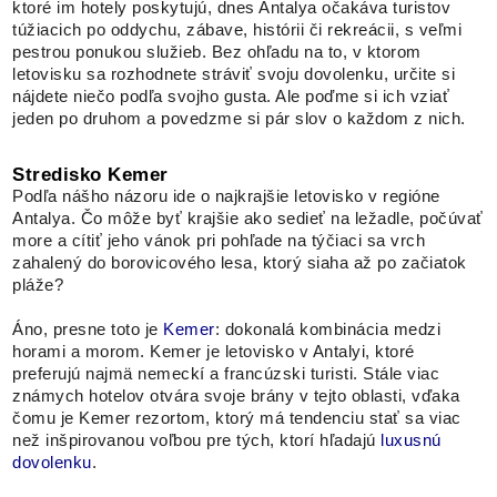
ktoré im hotely poskytujú, dnes Antalya očakáva turistov
túžiacich po oddychu, zábave, histórii či rekreácii, s veľmi
pestrou ponukou služieb. Bez ohľadu na to, v ktorom
letovisku sa rozhodnete stráviť svoju dovolenku, určite si
nájdete niečo podľa svojho gusta. Ale poďme si ich vziať
jeden po druhom a povedzme si pár slov o každom z nich.
Stredisko Kemer
Podľa nášho názoru ide o najkrajšie letovisko v regióne
Antalya. Čo môže byť krajšie ako sedieť na ležadle, počúvať
more a cítiť jeho vánok pri pohľade na týčiaci sa vrch
zahalený do borovicového lesa, ktorý siaha až po začiatok
pláže?
Áno, presne toto je
Kemer
: dokonalá kombinácia medzi
horami a morom. Kemer je letovisko v Antalyi, ktoré
preferujú najmä nemeckí a francúzski turisti. Stále viac
známych hotelov otvára svoje brány v tejto oblasti, vďaka
čomu je Kemer rezortom, ktorý má tendenciu stať sa viac
než inšpirovanou voľbou pre tých, ktorí hľadajú
luxusnú
dovolenku
.