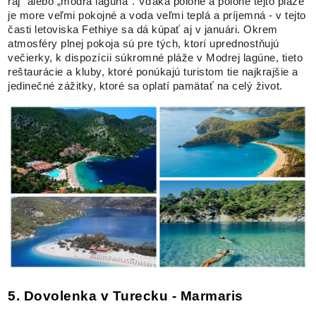
raj“ alebo „modrá lagúna“. Vďaka polohe a polohe tejto pláže
je more veľmi pokojné a voda veľmi teplá a príjemná - v tejto
časti letoviska Fethiye sa dá kúpať aj v januári. Okrem
atmosféry plnej pokoja sú pre tých, ktorí uprednostňujú
večierky, k dispozícii súkromné ​​pláže v Modrej lagúne, tieto
reštaurácie a kluby, ktoré ponúkajú turistom tie najkrajšie a
jedinečné zážitky, ktoré sa oplatí pamätať na celý život.
5. Dovolenka v Turecku - Marmaris