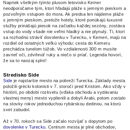
Napriek všetkým týmto plusom letovisko Kemer
neodporúčame tým, ktorí hľadajú pláže s jemným pieskom a
pozvoľným vstupom do mora. Ak predsa len nájdeme pláže
s jemným pieskom, pretože hotely, ktoré ponúkajú luxusné
služby prinášajú piesok na začiatku každej sezóny, zostáva
vstup do vody všade nie veľmi hladký a nie plynulý. Tí, ktorí
sa rozhodnú stráviť dovolenku v Turecku, v Kemeri, majú na
rozdiel od ostatných veľkú výhodu: cesta do Kemeru
prechádza tunelom túžob. Vo vzdialenosti 300 m musíte
zavrieť oči, zdvihnúť ruky a niečo si priať. Legenda hovorí,
že sa to naozaj splní!
Stredisko Side
Side
je najstaršie mesto na pobreží Turecka. Základy mesta
položili grécki kolonisti v 7. storočí pred Kristom. Ako vždy v
histórii, po období rozkvetu (vďaka obchodu a vydávaniu
vlastnej meny) mesto vyplienili a dobyli Arabi, potom zostalo
na stovky rokov jednoduchou rybárskou dedinou, na ktorú
svet zabudol.
Až v 70. rokoch sa Side začalo rozvíjať s dopytom po
dovolenke v Turecku
. Centrum mesta je plné obchodov,