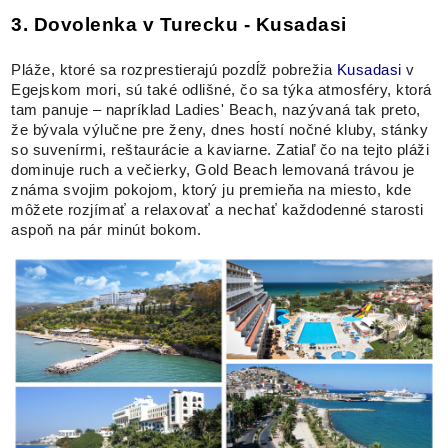
3. Dovolenka v Turecku - Kusadasi
Pláže, ktoré sa rozprestierajú pozdĺž pobrežia
Kusadasi
v
Egejskom mori, sú také odlišné, čo sa týka atmosféry, ktorá
tam panuje – napríklad Ladies' Beach, nazývaná tak preto,
že bývala výlučne pre ženy, dnes hostí nočné kluby, stánky
so suvenírmi, reštaurácie a kaviarne. Zatiaľ čo na tejto pláži
dominuje ruch a večierky, Gold Beach lemovaná trávou je
známa svojim pokojom, ktorý ju premieňa na miesto, kde
môžete rozjímať a relaxovať a nechať každodenné starosti
aspoň na pár minút bokom.