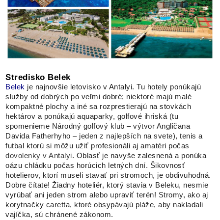
Stredisko Belek
Belek
je najnovšie letovisko v Antalyi. Tu hotely ponúkajú
služby od dobrých po veľmi dobré; niektoré majú malé
kompaktné plochy a iné sa rozprestierajú na stovkách
hektárov a ponúkajú aquaparky, golfové ihriská (tu
spomenieme Národný golfový klub – výtvor Angličana
Davida Fatherhyho – jeden z najlepších na svete), tenis a
futbal ktorú si môžu užiť profesionáli aj amatéri počas
dovolenky v Antalyi
. Oblasť je navyše zalesnená a ponúka
oázu chládku počas horúcich letných dní. Šikovnosť
hotelierov, ktorí museli stavať pri stromoch, je obdivuhodná.
Dobre čítate! Žiadny hoteliér, ktorý stavia v Beleku, nesmie
vyrúbať ani jeden strom alebo upraviť terén! Stromy, ako aj
korytnačky caretta, ktoré obsypávajú pláže, aby nakladali
vajíčka, sú chránené zákonom.