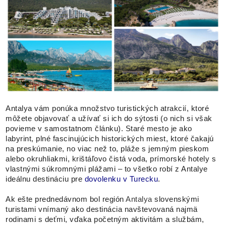
Antalya vám ponúka množstvo turistických atrakcií, ktoré
môžete objavovať a užívať si ich do sýtosti (o nich si však
povieme v samostatnom článku). Staré mesto je ako
labyrint, plné fascinujúcich historických miest, ktoré čakajú
na preskúmanie, no viac než to, pláže s jemným pieskom
alebo okruhliakmi, krištáľovo čistá voda, prímorské hotely s
vlastnými súkromnými plážami – to všetko robí z Antalye
ideálnu destináciu pre
dovolenku v Turecku
.
Ak ešte prednedávnom bol región
Antalya
slovenskými
turistami vnímaný ako destinácia navštevovaná najmä
rodinami s deťmi, vďaka početným aktivitám a službám,