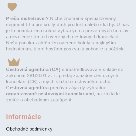
Prečo nichetravel?
Niche znamená špecializovaný
segment trhu pre určitý druh produktu alebo služby. U nás
je to ponuka len osobne vybraných a preverených hotelov
a dovoleniek len od overených cestovných kancelárií.
Naša ponuka zahŕňa len overené hotely s najlepším
hodnotením, ktoré hosťom poskytujú pohodlie a pôžitok.
Cestovná agentúra (CA)
sprostredkováva v súlade so
zákonom 281/2001 Z. z. predaj zájazdov cestovných
kancelárii (CK) a iných služieb cestovného ruchu.
C
estovná agentúra
predáva zájazdy výhradne
organizované cestovnými kanceláriami
, na základe
zmlúv o obchodnom zastúpení.
Informácie
Obchodné podmienky