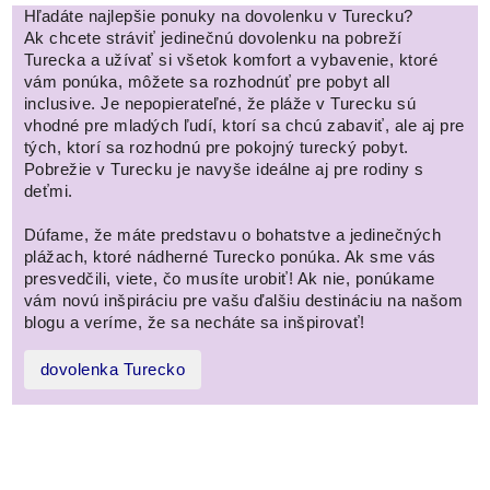
Hľadáte najlepšie ponuky na dovolenku v Turecku?
Ak chcete stráviť jedinečnú dovolenku na pobreží
Turecka a užívať si všetok komfort a vybavenie, ktoré
vám ponúka, môžete sa rozhodnúť pre pobyt all
inclusive. Je nepopierateľné, že pláže v Turecku sú
vhodné pre mladých ľudí, ktorí sa chcú zabaviť, ale aj pre
tých, ktorí sa rozhodnú pre pokojný turecký pobyt.
Pobrežie v Turecku je navyše ideálne aj pre rodiny s
deťmi.
Dúfame, že máte predstavu o bohatstve a jedinečných
plážach, ktoré nádherné Turecko ponúka. Ak sme vás
presvedčili, viete, čo musíte urobiť! Ak nie, ponúkame
vám novú inšpiráciu pre vašu ďalšiu destináciu na našom
blogu a veríme, že sa necháte sa inšpirovať!
dovolenka Turecko