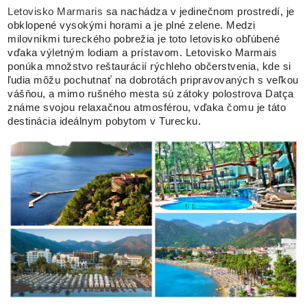
Letovisko Marmaris
sa nachádza v jedinečnom prostredí, je
obklopené vysokými horami a je plné zelene. Medzi
milovníkmi tureckého pobrežia je toto letovisko obľúbené
vďaka výletným lodiam a prístavom. Letovisko Marmais
ponúka množstvo reštaurácií rýchleho občerstvenia, kde si
ľudia môžu pochutnať na dobrotách pripravovaných s veľkou
vášňou, a mimo rušného mesta sú zátoky polostrova Datça
známe svojou relaxačnou atmosférou, vďaka čomu je táto
destinácia ideálnym pobytom v Turecku.