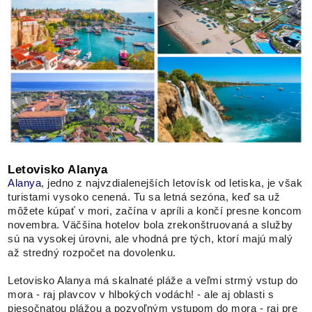
Letovisko Alanya
Alanya
, jedno z najvzdialenejších letovísk od letiska, je však
turistami vysoko cenená. Tu sa letná sezóna, keď sa už
môžete kúpať v mori, začína v apríli a končí presne koncom
novembra. Väčšina hotelov bola zrekonštruovaná a služby
sú na vysokej úrovni, ale vhodná pre tých, ktorí majú malý
až stredný rozpočet na dovolenku.
Letovisko Alanya má skalnaté pláže a veľmi strmý vstup do
mora - raj plavcov v hlbokých vodách! - ale aj oblasti s
piesočnatou plážou a pozvoľným vstupom do mora - raj pre