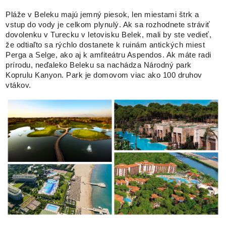
Pláže v Beleku majú jemný piesok, len miestami štrk a
vstup do vody je celkom plynulý. Ak sa rozhodnete stráviť
dovolenku v Turecku v letovisku Belek, mali by ste vedieť,
že odtiaľto sa rýchlo dostanete k ruinám antických miest
Perga a Selge, ako aj k amfiteátru Aspendos. Ak máte radi
prírodu, neďaleko Beleku sa nachádza Národný park
Koprulu Kanyon. Park je domovom viac ako 100 druhov
vtákov.