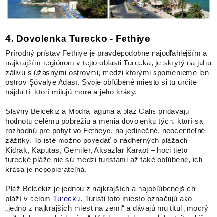
4. Dovolenka Turecko - Fethiye
Prírodný prístav
Fethiye
je pravdepodobne najodľahlejším a
najkrajším regiónom v tejto oblasti Turecka, je skrytý na juhu
zálivu s úžasnými ostrovmi, medzi ktorými spomenieme len
ostrov Şövalye Adası. Svoje obľúbené miesto si tu určite
nájdu tí, ktorí milujú more a jeho krásy.
Slávny Belcekiz a Modrá lagúna a pláž Calis pridávajú
hodnotu celému pobrežiu a menia dovolenku tých, ktorí sa
rozhodnú pre pobyt vo Fetheye, na jedinečné, neoceniteľné
zážitky. To isté možno povedať o nádherných plážach
Kidrak, Kaputas, Gemiler, Aksazlar Karaot – hoci tieto
turecké pláže nie sú medzi turistami až také obľúbené, ich
krása je nepopierateľná.
Pláž Belcekiz je jednou z najkrajších a najobľúbenejších
pláží v celom
Turecku
. Turisti toto miesto označujú ako
„jedno z najkrajších miest na zemi“ a dávajú mu titul „modrý