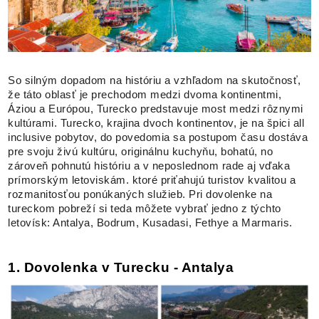
So silným dopadom na históriu a vzhľadom na skutočnosť,
že táto oblasť je prechodom medzi dvoma kontinentmi,
Áziou a Európou, Turecko predstavuje most medzi rôznymi
kultúrami. Turecko, krajina dvoch kontinentov, je na špici all
inclusive pobytov, do povedomia sa postupom času dostáva
pre svoju živú kultúru, originálnu kuchyňu, bohatú, no
zároveň pohnutú históriu a v neposlednom rade aj vďaka
prímorským letoviskám. ktoré priťahujú turistov kvalitou a
rozmanitosťou ponúkaných služieb. Pri dovolenke na
tureckom pobreží si teda môžete vybrať jedno z týchto
letovísk: Antalya, Bodrum, Kusadasi, Fethye a Marmaris.
1. Dovolenka v Turecku - Antalya