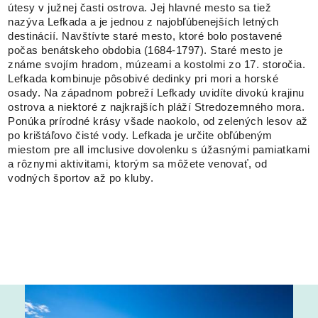
útesy v južnej časti ostrova. Jej hlavné mesto sa tiež
nazýva Lefkada a je jednou z najobľúbenejších letných
destinácií. Navštívte staré mesto, ktoré bolo postavené
počas benátskeho obdobia (1684-1797). Staré mesto je
známe svojím hradom, múzeami a kostolmi zo 17. storočia.
Lefkada kombinuje pôsobivé dedinky pri mori a horské
osady. Na západnom pobreží Lefkady uvidíte divokú krajinu
ostrova a niektoré z najkrajších pláží Stredozemného mora.
Ponúka prírodné krásy všade naokolo, od zelených lesov až
po krištáľovo čisté vody. Lefkada je určite obľúbeným
miestom pre all imclusive dovolenku s úžasnými pamiatkami
a rôznymi aktivitami, ktorým sa môžete venovať, od
vodných športov až po kluby.