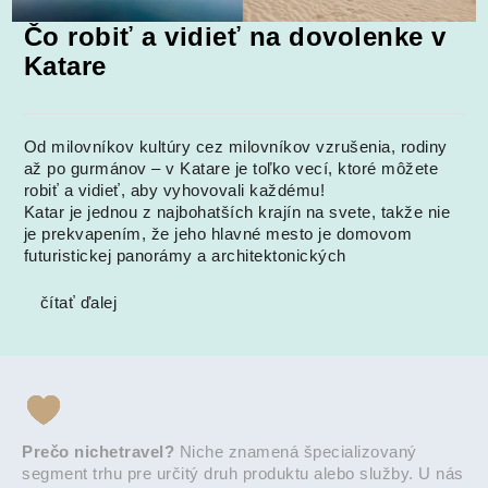
Čo robiť a vidieť na dovolenke v
Katare
Od milovníkov kultúry cez milovníkov vzrušenia, rodiny
až po gurmánov – v Katare je toľko vecí, ktoré môžete
robiť a vidieť, aby vyhovovali každému!
Katar je jednou z najbohatších krajín na svete, takže nie
je prekvapením, že jeho hlavné mesto je domovom
futuristickej panorámy a architektonických
čítať ďalej
Prečo nichetravel?
Niche znamená špecializovaný
segment trhu pre určitý druh produktu alebo služby. U nás