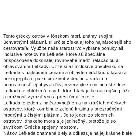
Tento grécky ostrov v Iónskom mori, známy svojimi
úchvatnými plážami, si určite získa aj toho najnáročnejšieho
cestovateľa. Využite naše starostlivo vybrané ponuky all
inclusive hotelov na Lefkade, ktoré sú špeciálne
prispôsobené dokonalej rovnováhe medzi relaxáciou a
objavovaním Lefkady. Užite si all inclusive dovolenku na
Lefkade s najlepšími cenami a objavte nedotknutú krásu a
pokoj jej pláží, pulzujúci život v dedine a srdečnú
pohostinnosť jej obyvateľov; rezervujte si online ešte dnes.
Lefkada je obľúbená u tých, ktorí hľadajú tie najkrajšie pláže
a možnosť vyraziť von a preskúmať okolie.
Lefkada je jeden z najčarovnejších a najkrajších gréckych
ostrovov, ktorý kombinuje zelenú krajinu s priezračnými
modrými a čistými plážami. Je to jeden zo siedmich
ostrovov Iónskeho mora a je jedinečný, pretože je so
zvyškom Grécka spojený mostom.
Názov Lefkada znamená biely a odkazuje na jej krásne biele