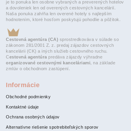
je to ponuka len osobne vybraných a preverených hotelov
a dovoleniek len od overených cestovných kancelárií.
Naša ponuka zahŕňa len overené hotely s najlepším
hodnotením, ktoré hosťom poskytujú pohodlie a pôžitok.
Cestovná agentúra (CA)
sprostredkováva v súlade so
zákonom 281/2001 Z. z. predaj zájazdov cestovných
kancelárii (CK) a iných služieb cestovného ruchu.
C
estovná agentúra
predáva zájazdy výhradne
organizované cestovnými kanceláriami
, na základe
zmlúv o obchodnom zastúpení.
Informácie
Obchodné podmienky
Kontaktné údaje
Ochrana osobných údajov
Alternatívne riešenie spotrebiteľských sporov