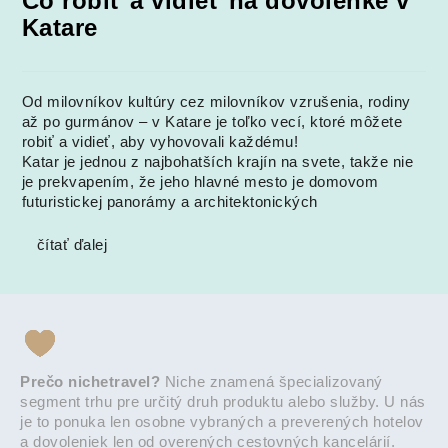
Čo robiť a vidieť na dovolenke v
Katare
Od milovníkov kultúry cez milovníkov vzrušenia, rodiny
až po gurmánov – v Katare je toľko vecí, ktoré môžete
robiť a vidieť, aby vyhovovali každému!
Katar je jednou z najbohatších krajín na svete, takže nie
je prekvapením, že jeho hlavné mesto je domovom
futuristickej panorámy a architektonických
čítať ďalej
Prečo nichetravel?
Niche znamená špecializovaný
segment trhu pre určitý druh produktu alebo služby. U nás
je to ponuka len osobne vybraných a preverených hotelov
a dovoleniek len od overených cestovných kancelárií.