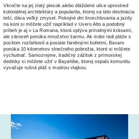
Vkročte na jej zlatý piesok alebo dláždené ulice uprostred
koloniálnej architektúry a popularita, ktorej sa táto destinácia
teší, dáva veľký zmysel. Pokojné dni šnorchlovania a jazdy
na koni si môžete užiť napríklad v Uvero Alto a podobný
príbeh je aj v La Romana, ktorá oplýva prírodnými krásami,
ale zároveň ponúka množstvo šarmu. Ak máte radi pláže s
pocitom rozľahlosti a posiate farebnými bufetmi, Bavaro
ponúka 10 kilometrov slnečného pobrežia, ktoré si môžete
vychutnať. Samozrejme, tradičný zážitok z prímorskej
dedinky si môžete užiť v Bayahibe, ktorej ospalú komunitu
vyvažuje rušná pláž s modrou vlajkou.