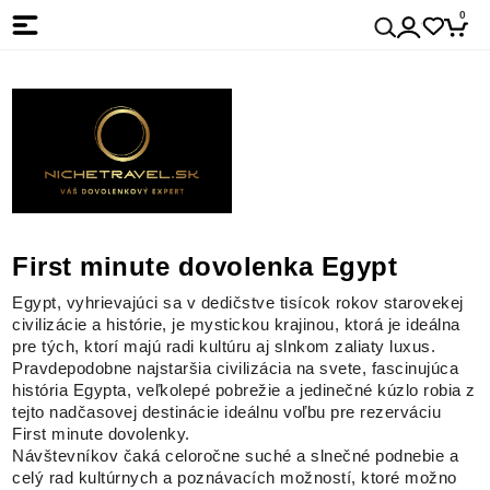
0
First minute dovolenka Egypt
Egypt, vyhrievajúci sa v dedičstve tisícok rokov starovekej
civilizácie a histórie, je mystickou krajinou, ktorá je ideálna
pre tých, ktorí majú radi kultúru aj slnkom zaliaty luxus.
Pravdepodobne najstaršia civilizácia na svete, fascinujúca
história Egypta, veľkolepé pobrežie a jedinečné kúzlo robia z
tejto nadčasovej destinácie ideálnu voľbu pre rezerváciu
First minute dovolenky.
Návštevníkov čaká celoročne suché a slnečné podnebie a
celý rad kultúrnych a poznávacích možností, ktoré možno