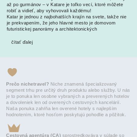
až po gurmánov – v Katare je toľko vecí, ktoré môžete
robiť a vidieť, aby vyhovovali každému!
Katar je jednou z najbohatších krajín na svete, takže nie
je prekvapením, že jeho hlavné mesto je domovom
futuristickej panorámy a architektonických
čítať ďalej
Prečo nichetravel?
Niche znamená špecializovaný
segment trhu pre určitý druh produktu alebo služby. U nás
je to ponuka len osobne vybraných a preverených hotelov
a dovoleniek len od overených cestovných kancelárií.
Naša ponuka zahŕňa len overené hotely s najlepším
hodnotením, ktoré hosťom poskytujú pohodlie a pôžitok.
Cestovná agentúra (CA)
sprostredkováva v súlade so