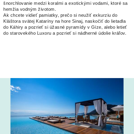
šnorchlovanie medzi koralmi a exotickými vodami, ktoré sa
hemžia vodným životom.
Ak chcete vidieť pamiatky, prečo si neužiť exkurziu do
Kláštora svätej Kataríny na hore Sinaj, naskočiť do lietadla
do Káhiry a pozrieť si úžasné pyramídy v Gíze, alebo letieť
do starovekého Luxoru a pozrieť si nádherné údolie kráľov.