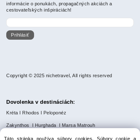
informácie o ponukách, propagačných akciách a
cestovateľských inšpiráciách!
Prihlásiť
Copyright © 2025 nichetravel, All rights reserved
Dovolenka v destináciách:
Kréta
I
Rhodos
I
Peloponéz
Zakynthos
I
Hurghada
I
Marsa Matrouh
Slnečné pobrežie
I
Zlaté Piesky
Táto stránka používa súbory cookies. Súbory cookie a