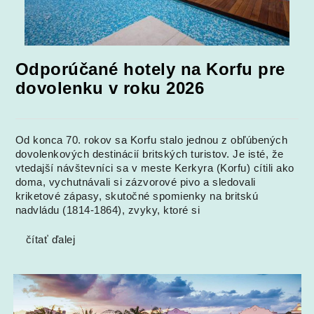
Odporúčané hotely na Korfu pre
dovolenku v roku 2026
Od konca 70. rokov sa Korfu stalo jednou z obľúbených
dovolenkových destinácií britských turistov. Je isté, že
vtedajší návštevníci sa v meste Kerkyra (Korfu) cítili ako
doma, vychutnávali si zázvorové pivo a sledovali
kriketové zápasy, skutočné spomienky na britskú
nadvládu (1814-1864), zvyky, ktoré si
čítať ďalej