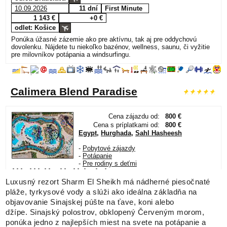
Luxusný rezort Sharm El Sheikh má nádherné piesočnaté
pláže, tyrkysové vody a slúži ako ideálna základňa na
objavovanie Sinajskej púšte na ťave, koni alebo
džípe. Sinajský polostrov, obklopený Červeným morom,
ponúka jedno z najlepších miest na svete na potápanie a