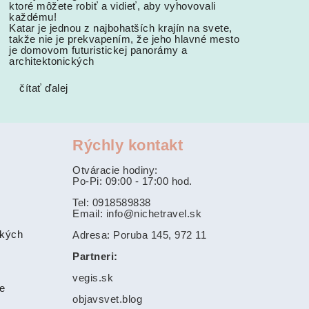
ktoré môžete robiť a vidieť, aby vyhovovali
každému!
Katar je jednou z najbohatších krajín na svete,
takže nie je prekvapením, že jeho hlavné mesto
je domovom futuristickej panorámy a
architektonických
čítať ďalej
Rýchly kontakt
Otváracie hodiny:
Po-Pi: 09:00 - 17:00 hod.
Tel: 0918589838
Email: info@nichetravel.sk
ských
Adresa: Poruba 145, 972 11
Partneri:
vegis.sk
ie
objavsvet.blog