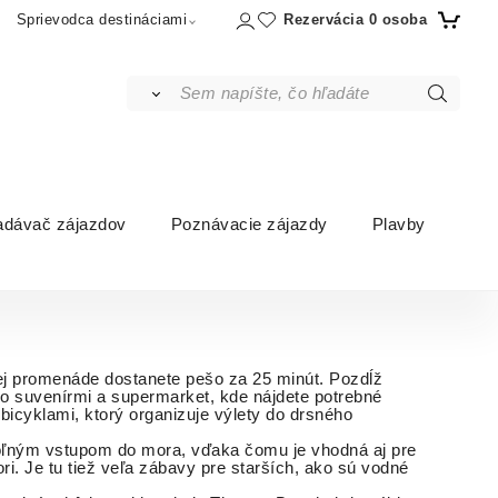
Rezervácia
0
osoba
Sprievodca destináciami
adávač zájazdov
Poznávacie zájazdy
Plavby
a
ej promenáde dostanete pešo za 25 minút. Pozdĺž
so suvenírmi a supermarket, kde nájdete potrebné
bicyklami, ktorý organizuje výlety do drsného
zvoľným vstupom do mora, vďaka čomu je vhodná aj pre
i. Je tu tiež veľa zábavy pre starších, ako sú vodné