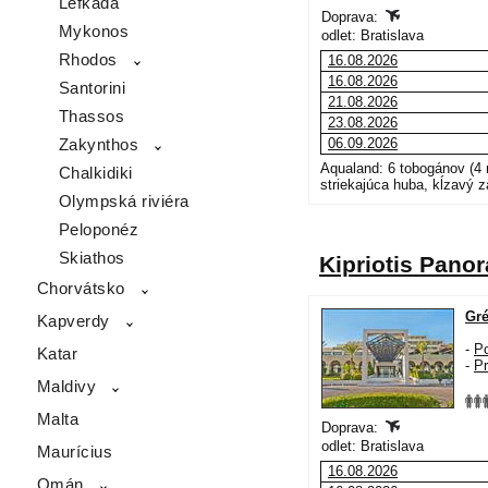
Lefkada
Mykonos
Rhodos
Santorini
Thassos
Zakynthos
Chalkidiki
Olympská riviéra
Peloponéz
Skiathos
Chorvátsko
Kapverdy
Katar
Maldivy
Malta
Maurícius
Omán