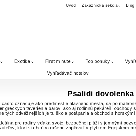
Úvod
Zákaznícka sekcia
Blog
Exotika
First minute
Top ponuky
Vyhľ
Vyhľadávač hotelov
Psalidi dovolenk
 často označuje ako predmestie hlavného mesta, sa po malebn
r gréckych taverien a barov, ako aj rodinnú pekáreň, obchody 
e tých odvážnejších je tu škola potápania a obchod s horskými 
 ideálna pre rodiny vďaka svojej bezpečnej pláži s jemnými po
vateľov, ktorí si chcú vzrušene zaplávať v plytkom Egejskom mor