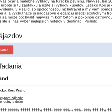
t vás očaria malebné výhľady na tureckú pevninu. Navyše, len 2
robte si tu zastávku a užite si výhody kúpeľov. Letisko Kos je o
dovolenku v Psalidi so spoločnosťou nichetravel a my vám pomôž
perial a vychutnajte si nadčasovú eleganciu medzi exotickými t
ajn sa môže pochváliť najvyšším komfortom a pokojnou ostrovno
rite si n
áš výber najlepších hotelov v destinácii Psalidi: