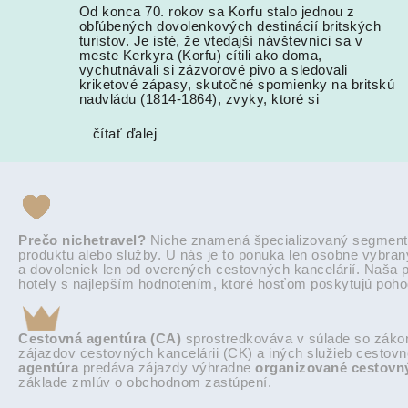
Od konca 70. rokov sa Korfu stalo jednou z
obľúbených dovolenkových destinácií britských
turistov. Je isté, že vtedajší návštevníci sa v
meste Kerkyra (Korfu) cítili ako doma,
vychutnávali si zázvorové pivo a sledovali
kriketové zápasy, skutočné spomienky na britskú
nadvládu (1814-1864), zvyky, ktoré si
čítať ďalej
Prečo nichetravel?
Niche znamená špecializovaný segment t
produktu alebo služby. U nás je to ponuka len osobne vybra
a dovoleniek len od overených cestovných kancelárií. Naša 
hotely s najlepším hodnotením, ktoré hosťom poskytujú pohod
Cestovná agentúra (CA)
sprostredkováva v súlade so zákon
zájazdov cestovných kancelárii (CK) a iných služieb cestov
agentúra
predáva zájazdy výhradne
organizované cestovn
základe zmlúv o obchodnom zastúpení.