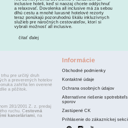
inclusive hoteli, keď si naozaj chcete oddýchnuť
a relaxovať. Dovolenka all inclusive má za sebou
dlhú cestu a mnohé luxusné hotelové rezorty
teraz ponúkajú pozoruhodnú škálu inkluzívnych
služieb pre náročných cestovateľov, ktorí si
vybrali možnosť all inclusive.
čítať ďalej
Informácie
Obchodné podmienky
rhu pre určitý druh
Kontaktné údaje
ných a preverených hotelov
ponuka zahŕňa len overené
Ochrana osobných údajov
lie a pôžitok.
Alternatívne riešenie spotrebiteľ
sporov
om 281/2001 Z. z. predaj
Zastúpené CK
ného ruchu. C
estovná
ými kanceláriami
, na
Prihlásenie do zákazníckej sekc