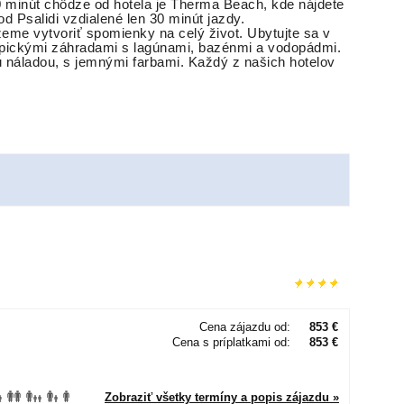
0 minút chôdze od hotela je Therma Beach, kde nájdete
d Psalidi vzdialené len 30 minút jazdy.
eme vytvoriť spomienky na celý život. Ubytujte sa v
ropickými záhradami s lagúnami, bazénmi a vodopádmi.
u náladou, s jemnými farbami. Každý z našich hotelov