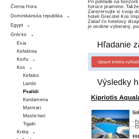
Pri pohľade na horizon
Čierna Hora
horúce pramene. Takže u
Zarezervujte si svoju 
Dominikánska republika
hoteli Grecotel Kos Im
Zatiaľ čo hotelový diz
Egypt
je osobne vyberaný, poz
Grécko
Evia
Kefalónia
Korfu
Kos
Kefalos
Lambi
Psalidi
Kardamena
Marmari
Mastichari
Tigaki
Kréta