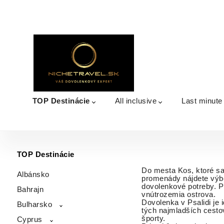
TOP Destinácie
All inclusive
Last minute
TOP Destinácie
Do mesta Kos, ktoré sa
Albánsko
promenády nájdete výbe
dovolenkové potreby. Pr
Bahrajn
vnútrozemia ostrova.
Dovolenka v Psalidi je
Bulharsko
tých najmladších cesto
športy.
Cyprus